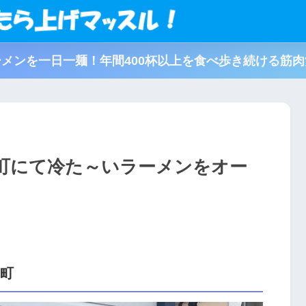
メンを一日一麺！年間400杯以上を食べ歩き続ける筋
町にて冷た～いラーメンをオー
寿町