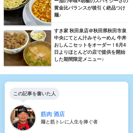
ー油の辛味×胡椒のスパイシーさの
黄金比バランスが後引く絶品つけ
麺♪
すき家 秋田泉店＠秋田県秋田市泉
中央にてとん汁みそらーめん 牛丼
おしんこセットをオーダー！6月4
日よりほとんどの店で提供を開始
した期間限定メニュー♪
この記事を書いた人
筋肉 酒店
麺と筋トレに人生を捧ぐ者