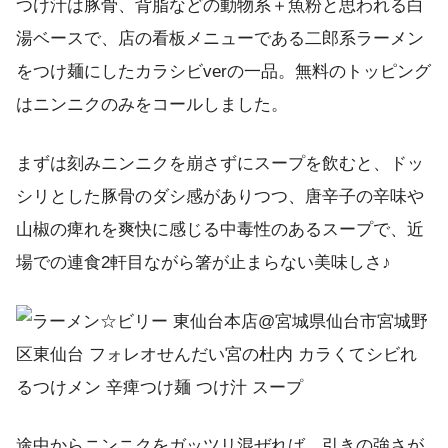
つけ汁は豚骨、背脂などの動物系＋魚粉と思われる白
湯ベースで、店の看板メニューである二郎系ラーメン
をつけ麺にしたカラシビverの一品。無料のトッピング
はニンニクのみをコールしました。
まずは刻みニンニクを崩さずにスープを飲むと、ドッ
シリとした豚骨のダシ感がありつつ、唐辛子の辛味や
山椒の痺れを爽快に感じる中毒性のあるスープで、近
場での連食2軒目ながら箸が止まらない美味しさ♪
途中からニンニクをガッツリ混ぜれば、引きの強さが