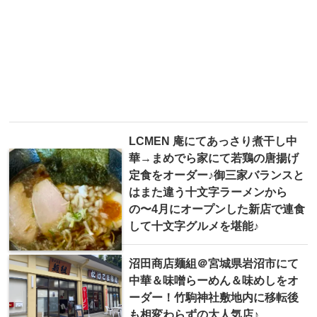
LCMEN 庵にてあっさり煮干し中
華→まめでら家にて若鶏の唐揚げ
定食をオーダー♪御三家バランスと
はまた違う十文字ラーメンから
の〜4月にオープンした新店で連食
して十文字グルメを堪能♪
沼田商店麺組＠宮城県岩沼市にて
中華＆味噌らーめん＆味めしをオ
ーダー！竹駒神社敷地内に移転後
も相変わらずの大人気店♪