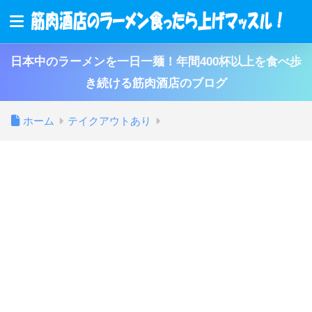
日本中のラーメンを一日一麺！年間400杯以上を食べ歩
き続ける筋肉酒店のブログ
ホーム
テイクアウトあり