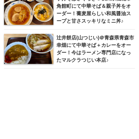
角館町にて中華そば＆親子丼をオ
ーダー！蕎麦屋らしい和風醤油ス
ープと甘さスッキリなミニ丼♪
辻井餅店(山つじい)＠青森県青森市
幸畑にて中華そば＋カレーをオー
ダー！今はラーメン専門店になっ
たマルクラつじい本店♪