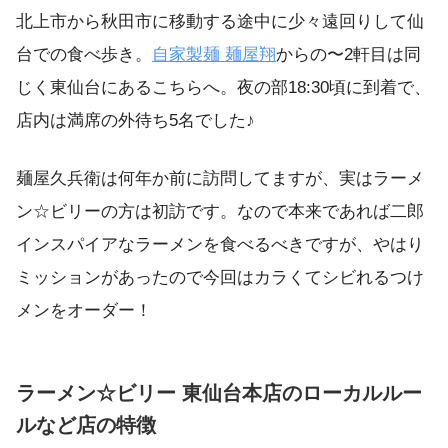
北上市から秋田市に移動する途中に少々遠回りして仙
台での食べ歩き。
自家製麺 麺屋翔
からの〜2軒目は同
じく東仙台にあるこちらへ。夜の部18:30頃に到着で、
店内は満席の外待ち5名でした♪
麺屋久兵衛は何年か前に訪問してますが、実はラーメ
ン☆ビリーの方は初訪です。なので本来であれば二郎
インスパイアなラーメンを食べるべきですが、やはり
ミッションがあったので今回はカラくてシビれるつけ
メンをオーダー！
ラーメン☆ビリー 東仙台本店のローカルルー
ルなど店の特徴