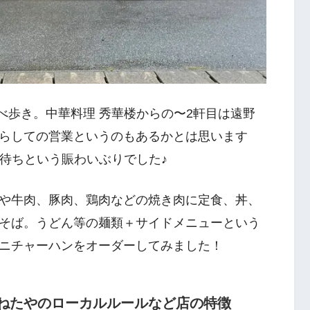
食べ歩き。中華料理 秀華楼からの〜2軒目は遠野
らしての営業というのもあるかとは思います
名待ちという賑わいぶりでした♪
や牛肉、豚肉、鶏肉などの焼き肉に定食、丼、
そば。うどん等の麺類＋サイドメニューという
ニチャーハンをオーダーしてみました！
よねたやのローカルルールなど店の特徴