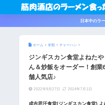
日本中のラー
ホーム
米類
チャーハン
ジンギスカン食堂よねたや
ん＆炒飯をオーダー！創業
舗人気店♪
2022年9月27日
2024年7月1日
成吉思汗食堂(ジンギスカン食堂) 