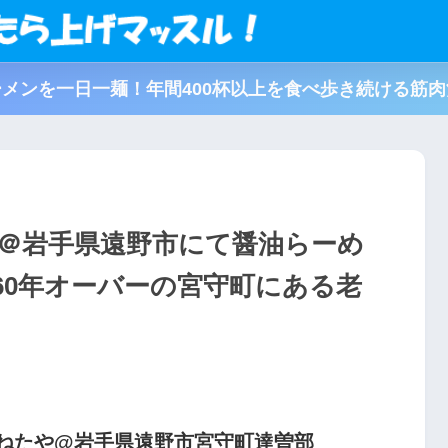
メンを一日一麺！年間400杯以上を食べ歩き続ける筋
＠岩手県遠野市にて醤油らーめ
60年オーバーの宮守町にある老
よねたや@岩手県遠野市宮守町達曽部