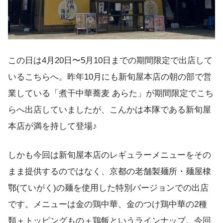
この日は4月20日〜5月10日までの期間限定で出店して
いるこちらへ。昨年10月にも新旬屋本店の朝の部で営
業している「煮干中華蕎麦 あらた」が期間限定でこち
らへ出店していましたが、こんかは本隊である新旬屋
本店が満を持して登場♪
しかも今回は新旬屋本店のレギュラーメニューをその
まま提供するのではなく、京都の老舗製麺所・麺屋棣
鄂(ていがく)の麺を使用した特別バージョンでの出店
です。メニューは金の鶏中華、金のつけ鶏中華の2種
類＋トッピングもの＋鶏飯というラインナップ。今回