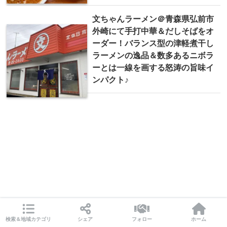
文ちゃんラーメン＠青森県弘前市
外崎にて手打中華＆だしそばをオ
ーダー！バランス型の津軽煮干し
ラーメンの逸品＆数多あるニボラ
ーとは一線を画する怒涛の旨味イ
ンパクト♪
検索＆地域カテゴリ
シェア
フォロー
ホーム