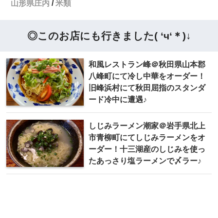
山形県庄内
米類
◎このお店にも行きました( ‘ч‘＊)↓
和風 レストラン峰＠秋田県山本郡
八峰町にて冷し中華をオーダー！
旧峰浜村にて秋田屈指のスタンダ
ード冷中に遭遇♪
しじみラーメン潮家 ＠岩手県北上
市青柳町にてしじみラーメンをオ
ーダー！十三湖産のしじみを使っ
たあっさり塩ラーメンで〆ラー♪