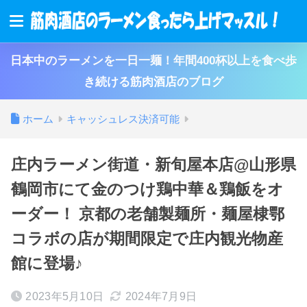
日本中のラーメンを一日一麺！年間400杯以上を食べ歩
き続ける筋肉酒店のブログ
ホーム
キャッシュレス決済可能
庄内ラーメン街道・新旬屋本店@山形県
鶴岡市にて金のつけ鶏中華＆鶏飯をオ
ーダー！ 京都の老舗製麺所・麺屋棣鄂
コラボの店が期間限定で庄内観光物産
館に登場♪
2023年5月10日
2024年7月9日