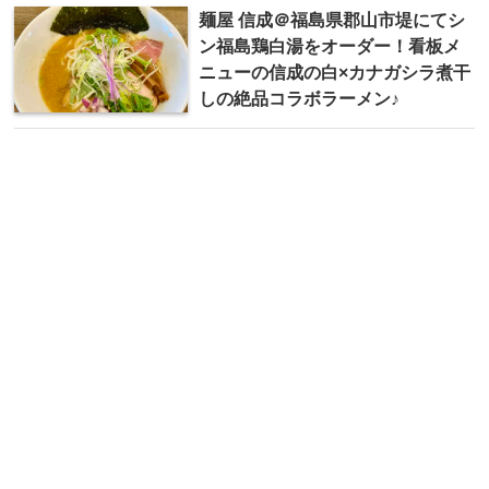
麺屋 信成＠福島県郡山市堤にてシ
ン福島鶏白湯をオーダー！看板メ
ニューの信成の白×カナガシラ煮干
しの絶品コラボラーメン♪