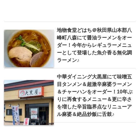
地物食堂どはち＠秋田県山本郡八
峰町八森にて醤油ラーメンをオー
ダー！今年からレギュラーメニュ
ーとして登場した魚介香る無化調
ラーメン♪
中華ダイニング大黒屋にて味噌五
目タンメン＆超激辛麻婆ラーメン
＆チャーハンをオーダー！10年ぶ
りに再食するメニュー＆更に辛さ
を増した辛旨臨界点なリニューア
ル麻婆＆絶品炒飯に舌鼓♪