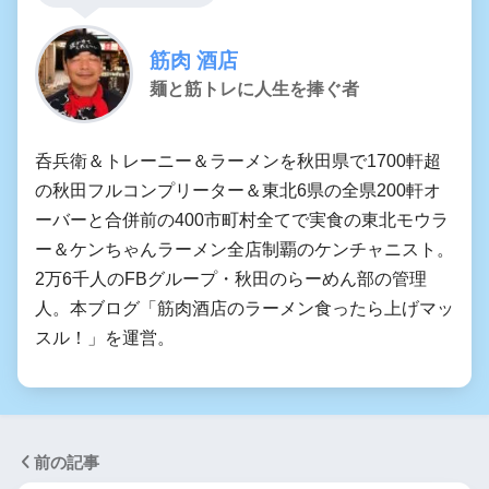
筋肉 酒店
麺と筋トレに人生を捧ぐ者
呑兵衛＆トレーニー＆ラーメンを秋田県で1700軒超
の秋田フルコンプリーター＆東北6県の全県200軒オ
ーバーと合併前の400市町村全てで実食の東北モウラ
ー＆ケンちゃんラーメン全店制覇のケンチャニスト。
2万6千人のFBグループ・秋田のらーめん部の管理
人。本ブログ「筋肉酒店のラーメン食ったら上げマッ
スル！」を運営。
前の記事