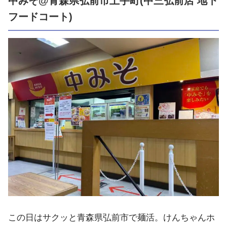
中みそ@青森県弘前市土手町(中三弘前店 地下
フードコート)
この日はサクッと青森県弘前市で麺活。けんちゃんホ