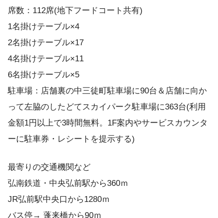
席数：112席(地下フードコート共有)
1名掛けテーブル×4
2名掛けテーブル×17
4名掛けテーブル×11
6名掛けテーブル×5
駐車場：店舗裏の中三徒町駐車場に90台＆店舗に向か
って左脇のしたどてスカイパーク駐車場に363台(利用
金額1円以上で3時間無料。1F案内やサービスカウンタ
ーに駐車券・レシートを提示する)
最寄りの交通機関など
弘南鉄道・中央弘前駅から360ｍ
JR弘前駅中央口から1280ｍ
バス停→ 蓬来橋から90ｍ