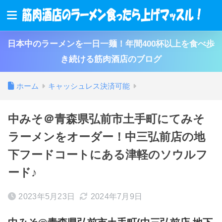
日本中のラーメンを一日一麺！年間400杯以上を食べ歩
き続ける筋肉酒店のブログ
ホーム
キャッシュレス決済可能
中みそ＠青森県弘前市土手町にてみそ
ラーメンをオーダー！中三弘前店の地
下フードコートにある津軽のソウルフ
ード♪
2023年5月23日
2024年7月9日