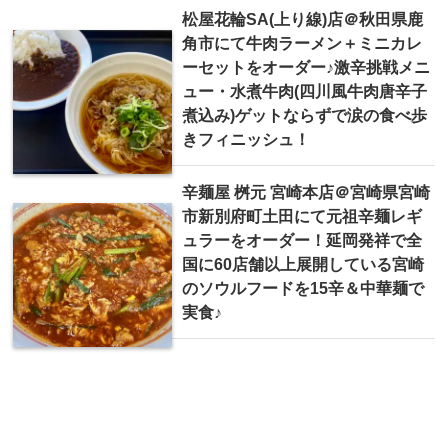
松屋花輪SA(上り線)店＠秋田県鹿
角市にて牛肉ラーメン＋ミニカレ
ーセットをオーダー♪激辛挑戦メニ
ュー・水煮牛肉(四川風牛肉唐辛子
煮込み)ゲットならずで涙の食べ歩
きフィニッシュ！
辛麺屋 桝元 宮崎本店＠宮崎県宮崎
市新別府町土田にて元祖辛麺レギ
ュラーをオーダー！延岡発祥で全
国に60店舗以上展開している宮崎
のソウルフードを15辛＆中華麺で
実食♪