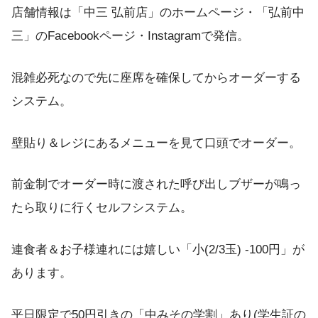
店舗情報は「中三 弘前店」のホームページ・「弘前中
三」のFacebookページ・Instagramで発信。
混雑必死なので先に座席を確保してからオーダーする
システム。
壁貼り＆レジにあるメニューを見て口頭でオーダー。
前金制でオーダー時に渡された呼び出しブザーが鳴っ
たら取りに行くセルフシステム。
連食者＆お子様連れには嬉しい「小(2/3玉) -100円」が
あります。
平日限定で50円引きの「中みその学割」あり(学生証の