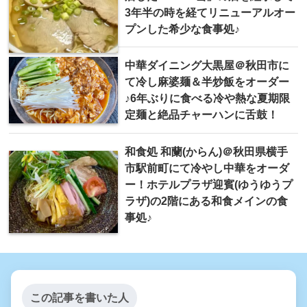
3年半の時を経てリニューアルオー
プンした希少な食事処♪
中華ダイニング大黒屋＠秋田市に
て冷し麻婆麺＆半炒飯をオーダー
♪6年ぶりに食べる冷や熱な夏期限
定麺と絶品チャーハンに舌鼓！
和食処 和蘭(からん)＠秋田県横手
市駅前町にて冷やし中華をオーダ
ー！ホテルプラザ迎賓(ゆうゆうプ
ラザ)の2階にある和食メインの食
事処♪
この記事を書いた人