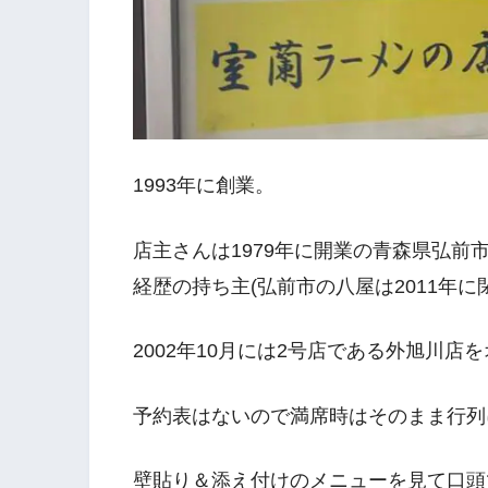
1993年に創業。
店主さんは1979年に開業の青森県弘前
経歴の持ち主(弘前市の八屋は2011年に
2002年10月には2号店である外旭川店
予約表はないので満席時はそのまま行列
壁貼り＆添え付けのメニューを見て口頭