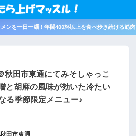
メンを一日一麺！年間400杯以上を食べ歩き続ける筋
＠秋田市東通にてみそしゃっこ
噌と胡麻の風味が効いた冷たい
なる季節限定メニュー♪
県秋田市東通