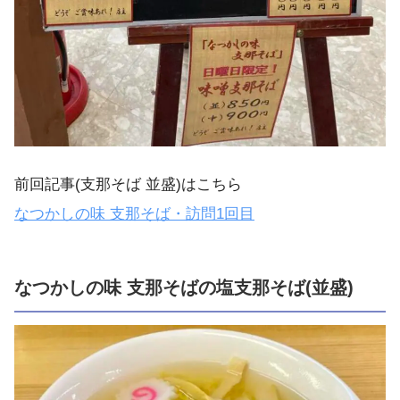
前回記事(支那そば 並盛)はこちら
なつかしの味 支那そば・訪問1回目
なつかしの味 支那そばの塩支那そば(並盛)