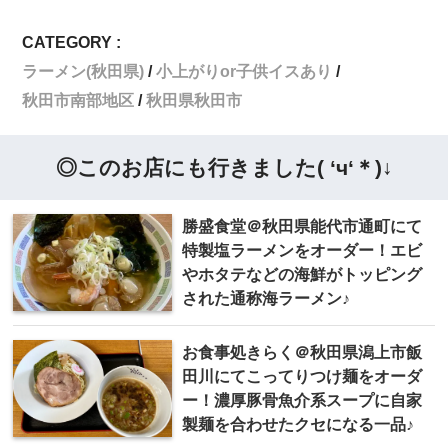
CATEGORY :
ラーメン(秋田県)
小上がりor子供イスあり
秋田市南部地区
秋田県秋田市
◎このお店にも行きました( ‘ч‘＊)↓
勝盛食堂＠秋田県能代市通町にて
特製塩ラーメンをオーダー！エビ
やホタテなどの海鮮がトッピング
された通称海ラーメン♪
お食事処 きらく＠秋田県潟上市飯
田川にてこってりつけ麺をオーダ
ー！濃厚豚骨魚介系スープに自家
製麺を合わせたクセになる一品♪