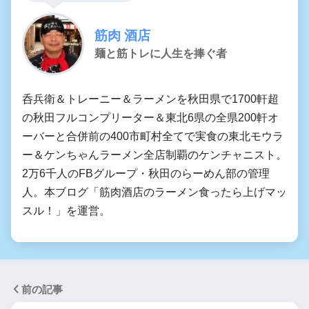
筋肉 酒店
麺と筋トレに人生を捧ぐ者
呑兵衛＆トレーニー＆ラーメンを秋田県で1700軒超
の秋田フルコンプリーター＆東北6県の全県200軒オ
ーバーと合併前の400市町村全てで実食の東北モウラ
ー＆ケンちゃんラーメン全店制覇のケンチャニスト。
2万6千人のFBグループ・秋田のらーめん部の管理
人。本ブログ「筋肉酒店のラーメン食ったら上げマッ
スル！」を運営。
前の記事