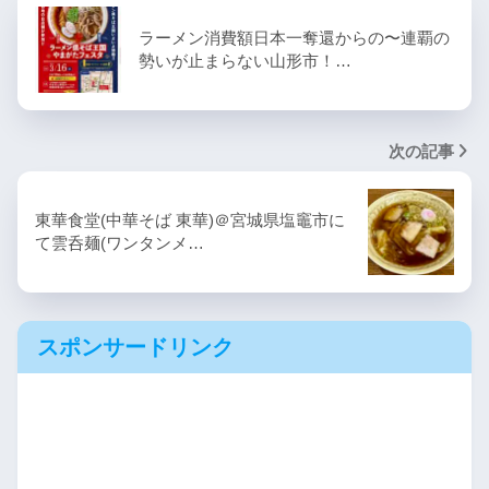
ラーメン消費額日本一奪還からの〜連覇の
勢いが止まらない山形市！…
次の記事
東華食堂(中華そば 東華)＠宮城県塩竈市に
て雲呑麺(ワンタンメ…
スポンサードリンク