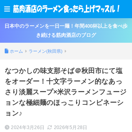
日本中のラーメンを一日一麺！年間400杯以上を食べ歩
き続ける筋肉酒店のブログ
ホーム
ラーメン(秋田県)
なつかしの味支那そば＠秋田市にて塩
をオーダー！十文字ラーメン的なあっ
さり淡麗スープ×米沢ラーメンフュージ
ョンな極細麺のほっこりコンビネーシ
ョン♪
2024年3月26日
2026年5月28日