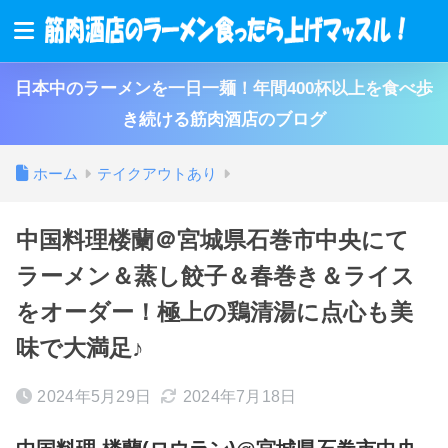
日本中のラーメンを一日一麺！年間400杯以上を食べ歩
き続ける筋肉酒店のブログ
ホーム
テイクアウトあり
中国料理楼蘭＠宮城県石巻市中央にて
ラーメン＆蒸し餃子＆春巻き＆ライス
をオーダー！極上の鶏清湯に点心も美
味で大満足♪
2024年5月29日
2024年7月18日