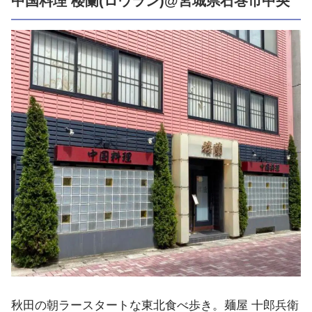
中国料理 楼蘭(ロウラン)@宮城県石巻市中央
秋田の朝ラースタートな東北食べ歩き。麺屋 十郎兵衛