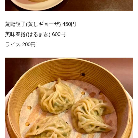
蒸龍餃子(蒸しギョーザ) 450円
美味春捲(はるまき) 600円
ライス 200円