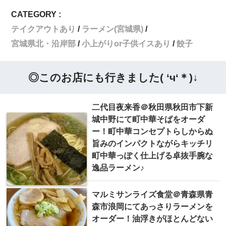
CATEGORY :
テイクアウトあり
ラーメン(宮城県)
宮城県北・沿岸部
小上がりor子供イスあり
餃子
◎このお店にも行きました( ‘ч‘＊)↓
二代目夜来香＠秋田県秋田市下新
城中野にて町中華そばをオーダ
ー！町中華コンセプトらしからぬ
旨みのインパクトながらキッチリ
町中華っぽく仕上げる卓抜手腕な
逸品ラーメン♪
マルミサンライズ食堂＠青森県青
森市浪岡にてあっさりラーメンを
オーダー！油浮きがほとんどない