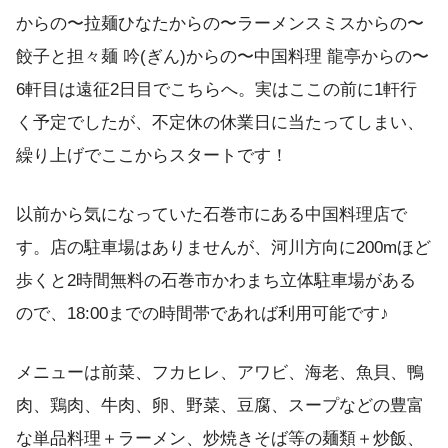
からの〜拉麺ひなたからの〜ラーメンスミスからの〜
餃子と担々麺 吟(ぎん)からの〜中国料理 龍亭からの〜
6軒目は遠征2日目でこちらへ。実はここの前に1軒行
く予定でしたが、不定休の休業日に当たってしまい、
繰り上げでここからスタートです！
以前から気になっていた石巻市にある中国料理店で
す。店の駐車場はありませんが、河川方向に200mほど
歩くと2時間無料の石巻市かわまち立体駐車場がある
ので、18:00までの時間帯であれば利用可能です♪
メニューは前菜、フカヒレ、アワビ、海老、魚貝、鴨
肉、鶏肉、牛肉、卵、野菜、豆腐、スープなどの豊富
な単品料理＋ラーメン、炒焼きそば等の麺類＋炒飯、