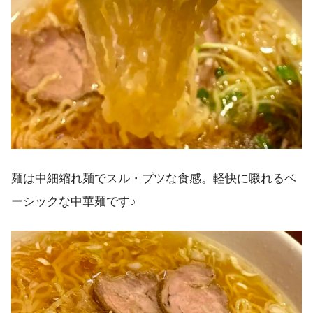
麺は中細縮れ麺でスル・プツな食感。軽快に啜れるベ
ーシックな中華麺です♪