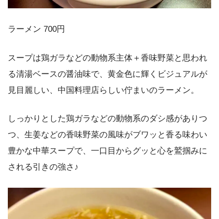
ラーメン 700円
スープは鶏ガラなどの動物系主体＋香味野菜と思われ
る清湯ベースの醤油味で、黄金色に輝くビジュアルが
見目麗しい、中国料理店らしい佇まいのラーメン。
しっかりとした鶏ガラなどの動物系のダシ感がありつ
つ、生姜などの香味野菜の風味がブワッと香る味わい
豊かな中華スープで、一口目からグッと心を鷲掴みに
される引きの強さ♪