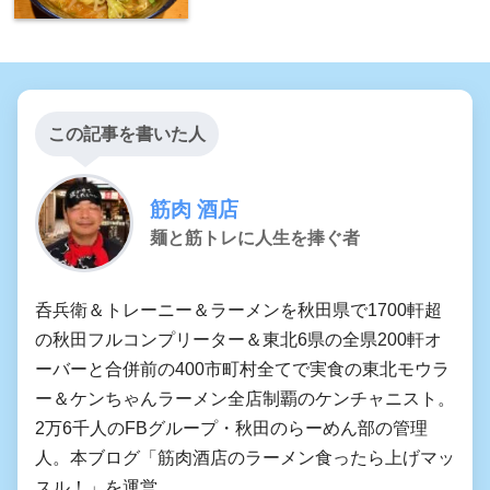
この記事を書いた人
筋肉 酒店
麺と筋トレに人生を捧ぐ者
呑兵衛＆トレーニー＆ラーメンを秋田県で1700軒超
の秋田フルコンプリーター＆東北6県の全県200軒オ
ーバーと合併前の400市町村全てで実食の東北モウラ
ー＆ケンちゃんラーメン全店制覇のケンチャニスト。
2万6千人のFBグループ・秋田のらーめん部の管理
人。本ブログ「筋肉酒店のラーメン食ったら上げマッ
スル！」を運営。