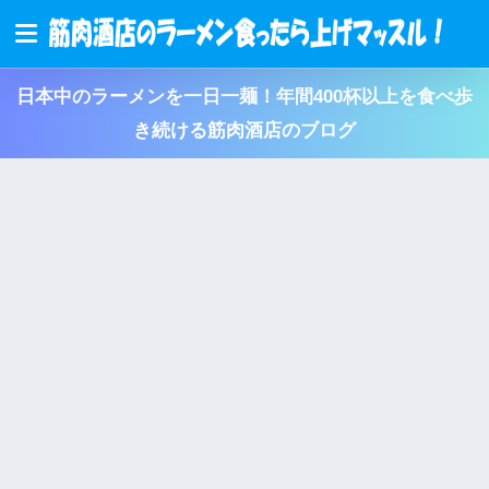
日本中のラーメンを一日一麺！年間400杯以上を食べ歩
き続ける筋肉酒店のブログ