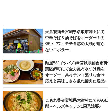
天童製麺＠宮城県名取市閖上にて
中華そば＆油そばをオーダー！力
強いゴワ・モチ食感の太麺が堪ら
ないニボラー♪
麺屋58(ゴッパチ)＠宮城県仙台市青
葉区錦町にて全力昆布水つけ麺を
オーダー！具材テンコ盛りな食べ
応えと美味しさを兼ね備えた逸品♪
こもれ美＠宮城県大衡村にてPAGE
郎～ヘルズキッチン1周忌法要♪