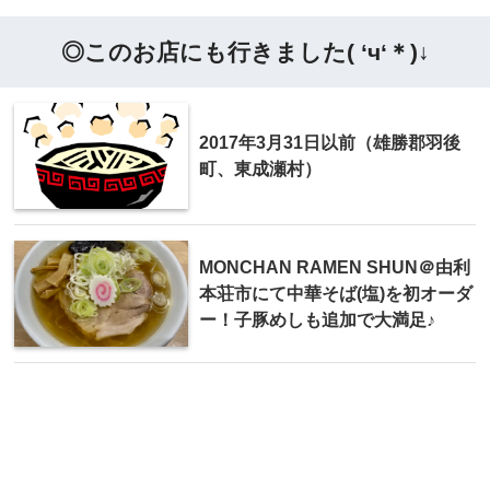
◎このお店にも行きました( ‘ч‘＊)↓
2017年3月31日以前（雄勝郡羽後
町、東成瀬村）
MONCHAN RAMEN SHUN＠由利
本荘市にて中華そば(塩)を初オーダ
ー！子豚めしも追加で大満足♪