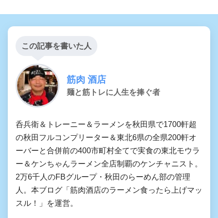
この記事を書いた人
筋肉 酒店
麺と筋トレに人生を捧ぐ者
呑兵衛＆トレーニー＆ラーメンを秋田県で1700軒超
の秋田フルコンプリーター＆東北6県の全県200軒オ
ーバーと合併前の400市町村全てで実食の東北モウラ
ー＆ケンちゃんラーメン全店制覇のケンチャニスト。
2万6千人のFBグループ・秋田のらーめん部の管理
人。本ブログ「筋肉酒店のラーメン食ったら上げマッ
スル！」を運営。