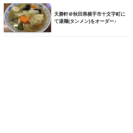
天勝軒＠秋田県横手市十文字町に
て湯麺(タンメン)をオーダー♪