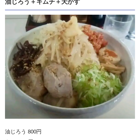
油じろう＋キムチ＋天かす
油じろう 800円