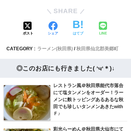
SHARE
ポスト
シェア
はてブ
LINE
CATEGORY :
ラーメン(秋田県)
秋田県仙北郡美郷町
◎このお店にも行きました( ‘ч‘＊)↓
レストラン風＠秋田県能代市落合
にて塩タンメンをオーダー！ラー
メンに麩トッピングあるあるな秋
田でも珍しいタンメンあきたwith
Ｆ♪
彩光らーめん＠秋田県大仙市にて