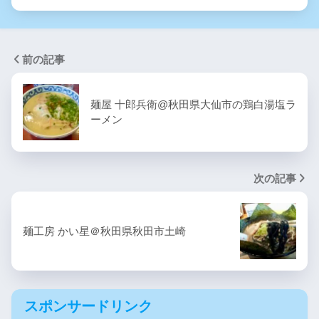
前の記事
麺屋 十郎兵衛@秋田県大仙市の鶏白湯塩ラ
ーメン
次の記事
麺工房 かい星＠秋田県秋田市土崎
スポンサードリンク