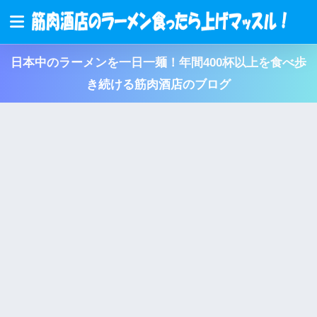
日本中のラーメンを一日一麺！年間400杯以上を食べ歩
き続ける筋肉酒店のブログ