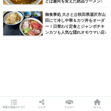
とは趣向を変えた絶品ラーメン♪
御食事処 大さと@秋田県湯沢市山
田にて冷し中華＆カツ丼をオーダ
ー！日替わり定食とジャンボチキ
ンカツも人気な隠れオモウマい店♪
検索＆地域カテゴリ
シェア
フォロー
ホーム