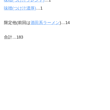
味噌(つけ汁ブレンド)
…1
味噌(つけ汁濃厚)
…1
限定他(前回は
酒田系ラーメン
)…14
合計…183