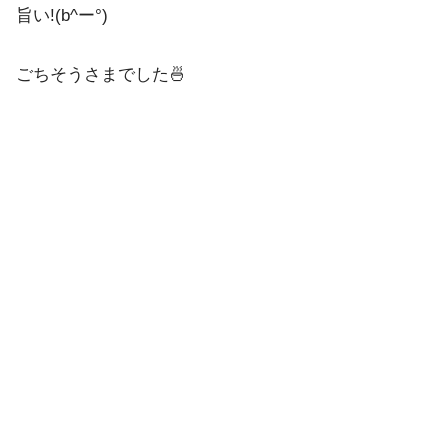
旨い!(b^ー°)
ごちそうさまでした🍜