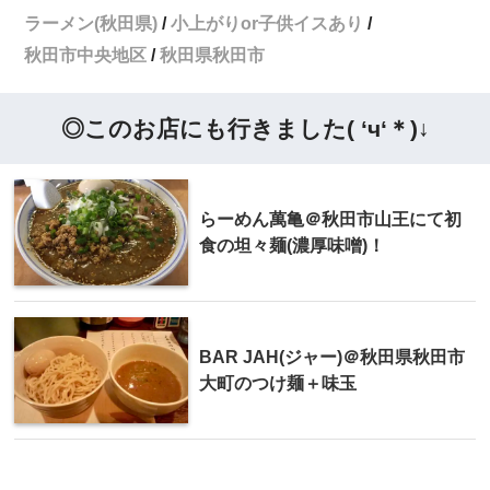
ラーメン(秋田県)
小上がりor子供イスあり
秋田市中央地区
秋田県秋田市
◎このお店にも行きました( ‘ч‘＊)↓
らーめん萬亀＠秋田市山王にて初
食の坦々麺(濃厚味噌)！
BAR JAH(ジャー)＠秋田県秋田市
大町のつけ麺＋味玉