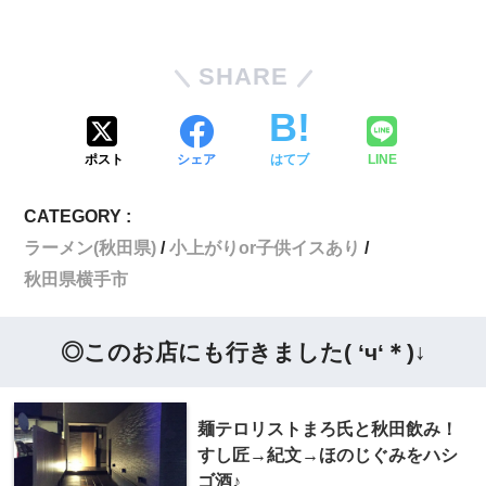
SHARE
ポスト
シェア
はてブ
LINE
CATEGORY :
ラーメン(秋田県)
小上がりor子供イスあり
秋田県横手市
◎このお店にも行きました( ‘ч‘＊)↓
麺テロリストまろ氏と秋田飲み！
すし匠→紀文→ほのじぐみをハシ
ゴ酒♪