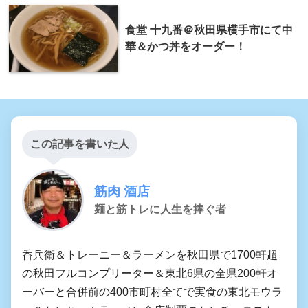
食堂 十九番＠秋田県横手市にて中
華＆かつ丼をオーダー！
この記事を書いた人
筋肉 酒店
麺と筋トレに人生を捧ぐ者
呑兵衛＆トレーニー＆ラーメンを秋田県で1700軒超
の秋田フルコンプリーター＆東北6県の全県200軒オ
ーバーと合併前の400市町村全てで実食の東北モウラ