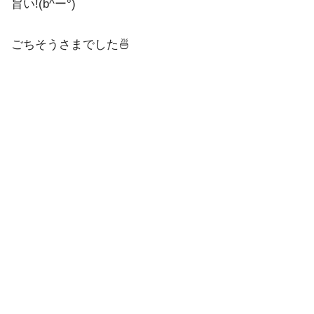
旨い!(b^ー°)
ごちそうさまでした🍜