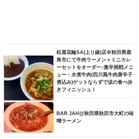
松屋花輪SA(上り線)店＠秋田県鹿
角市にて牛肉ラーメン＋ミニカレ
ーセットをオーダー♪激辛挑戦メニ
ュー・水煮牛肉(四川風牛肉唐辛子
煮込み)ゲットならずで涙の食べ歩
きフィニッシュ！
BAR JAH@秋田県秋田市大町の味
噌ラーメン