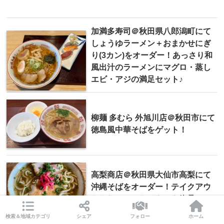
加満多寿司＠秋田県八郎潟町にて
しょうゆラーメン＋おまかせにぎ
り(3カン)をオーダー！あっさり和
風出汁のラーメンにマグロ・蒸し
エビ・アジの満足セット♪
柳麺 多むら 外旭川店＠秋田市にて
徳島風中華そばをゲット！
高梨商店＠秋田県大仙市高梨にて
沖縄そばをオーダー！テイクアウ
トしたローストチキンも絶品♪
検索＆地域カテゴリ
シェア
フォロー
ホーム