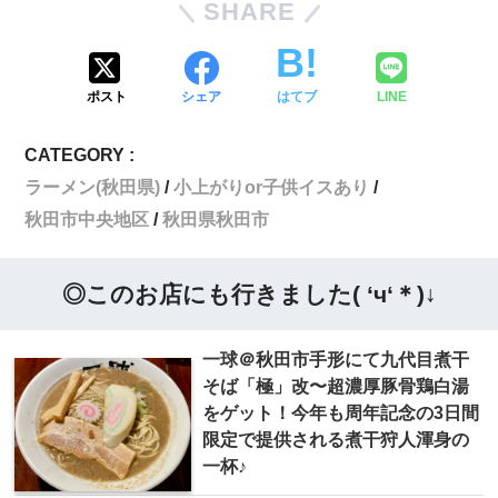
SHARE
ポスト
シェア
はてブ
LINE
CATEGORY :
ラーメン(秋田県)
小上がりor子供イスあり
秋田市中央地区
秋田県秋田市
◎このお店にも行きました( ‘ч‘＊)↓
一球＠秋田市手形にて九代目煮干
そば「極」改〜超濃厚豚骨鶏白湯
をゲット！今年も周年記念の3日間
限定で提供される煮干狩人渾身の
一杯♪