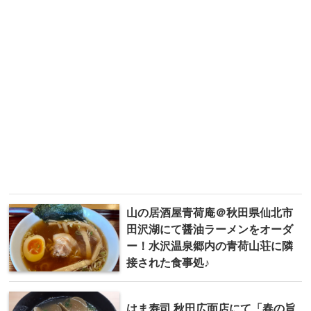
山の居酒屋青荷庵＠秋田県仙北市
田沢湖にて醤油ラーメンをオーダ
ー！水沢温泉郷内の青荷山荘に隣
接された食事処♪
はま寿司 秋田広面店にて「春の旨