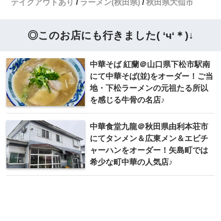
テイクアウトあり
ラーメン(秋田県)
秋田県大仙市
◎このお店にも行きました( ‘ч‘＊)↓
中華そば 紅蘭＠山口県下松市駅南
にて中華そば(並)をオーダー！ご当
地・下松ラーメンの元祖たる所以
を感じる牛骨の名店♪
中華食堂九龍＠秋田県由利本荘市
にてタンメン＆広東メン＆エビチ
ャーハンをオーダー！矢島町では
希少な町中華の人気店♪