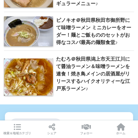
ギュラーメニュー♪
ピノキオ＠秋田県秋田市御所野に
て味噌ラーメン ミニカレーをオー
ダー！麺とご飯もののセットがお
得なコスパ最高の麺類食堂♪
たむろ＠秋田県潟上市天王江川に
て醤油ラーメン＆味噌ラーメンを
連食！焼き鳥メインの居酒屋がリ
リースするハイクオリティーな江
戸系ラーメン♪
この記事を書いた人
検索＆地域カテゴリ
シェア
フォロー
ホーム