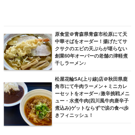
原食堂＠青森県青森市松原にて天
中華そばをオーダー！揚げたてサ
クサクのエビの天ぷらが堪らない
創業60年オーバーの老舗の津軽煮
干しラーメン♪
松屋花輪SA(上り線)店＠秋田県鹿
角市にて牛肉ラーメン＋ミニカレ
ーセットをオーダー♪激辛挑戦メニ
ュー・水煮牛肉(四川風牛肉唐辛子
煮込み)ゲットならずで涙の食べ歩
きフィニッシュ！