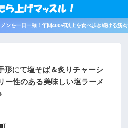
メンを一日一麺！年間400杯以上を食べ歩き続ける筋
手形にて塩そば＆炙りチャーシ
リー性のある美味しい塩ラーメ
♪
崎町