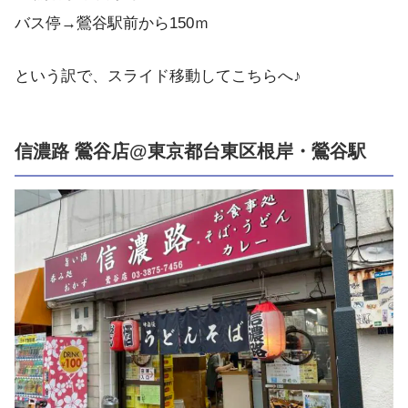
バス停→鶯谷駅前から150ｍ
という訳で、スライド移動してこちらへ♪
信濃路 鶯谷店@東京都台東区根岸・鶯谷駅