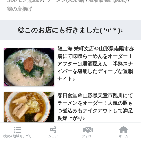
鶏の唐揚げ
◎このお店にも行きました( ‘ч‘＊)↓
龍上海 栄町支店＠山形県南陽市赤
湯にて味噌らーめんをオーダー！
アフターは居酒屋えん→半熟スナ
イパーを堪能したディープな置賜
ナイト♪
春日食堂＠山形県天童市乱川にて
ラーメンをオーダー！人気の豚も
つ煮込みもテイクアウトして満足
度爆上がり♪
検索＆地域カテゴリ
シェア
フォロー
ホーム