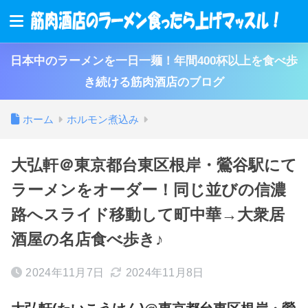
日本中のラーメンを一日一麺！年間400杯以上を食べ歩
き続ける筋肉酒店のブログ
ホーム
ホルモン煮込み
大弘軒＠東京都台東区根岸・鶯谷駅にて
ラーメンをオーダー！同じ並びの信濃
路へスライド移動して町中華→大衆居
酒屋の名店食べ歩き♪
2024年11月7日
2024年11月8日