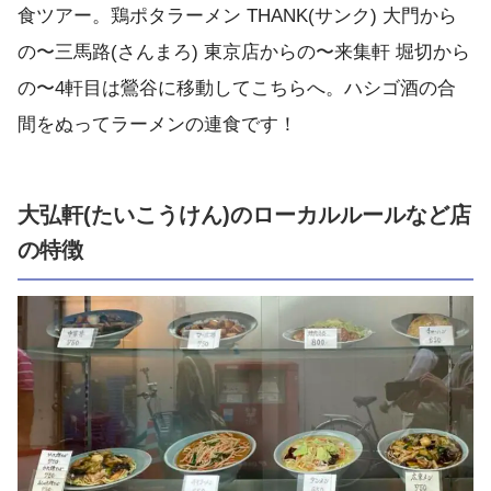
食ツアー。鶏ポタラーメン THANK(サンク) 大門から
の〜三馬路(さんまろ) 東京店からの〜来集軒 堀切から
の〜4軒目は鶯谷に移動してこちらへ。ハシゴ酒の合
間をぬってラーメンの連食です！
大弘軒(たいこうけん)のローカルルールなど店
の特徴