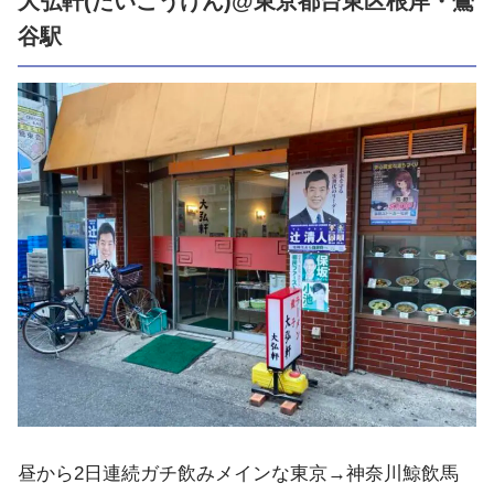
大弘軒(たいこうけん)@東京都台東区根岸・鶯
谷駅
昼から2日連続ガチ飲みメインな東京→神奈川鯨飲馬