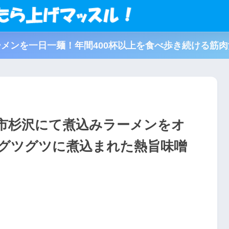
メンを一日一麺！年間400杯以上を食べ歩き続ける筋
市杉沢にて煮込みラーメンをオ
グツグツに煮込まれた熱旨味噌