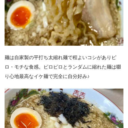
麺は自家製の平打ち太縮れ麺で程よいコシがありピ
ロ・モチな食感。ピロピロとランダムに縮れた麺は啜
り心地最高なイケ麺で完全に自分好み♪