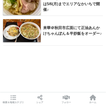
は5/6(月)までエリアなかいちで開
催♪
来華＠秋田市広面にて正油あんか
けちゃんぽん＆半炒飯をオーダー♪
検索＆地域カテゴリ
シェア
フォロー
ホーム