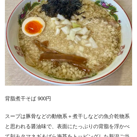
背脂煮干そば 900円
スープは豚骨などの動物系＋煮干しなどの魚介乾物系
と思われる醤油味で、表面にたっぷりの背脂を浮かべ
て刻みタマネギ＆ばら海苔をトッピングした新潟ご当