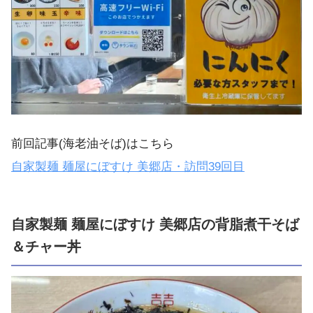
前回記事( 海老油そば)はこちら
自家製麺 麺屋にぼすけ 美郷店・訪問39回目
自家製麺 麺屋にぼすけ 美郷店の背脂煮干そば
＆チャー丼