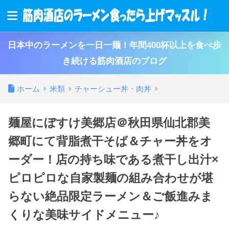
日本中のラーメンを一日一麺！年間400杯以上を食べ歩
き続ける筋肉酒店のブログ
ホーム
米類
チャーシュー丼・肉丼
麺屋にぼすけ美郷店＠秋田県仙北郡美
郷町にて背脂煮干そば＆チャー丼をオ
ーダー！店の持ち味である煮干し出汁×
ピロピロな自家製麺の組み合わせが堪
らない絶品限定ラーメン＆ご飯進みま
くりな美味サイドメニュー♪