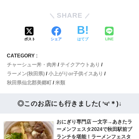
SHARE
ポスト
シェア
はてブ
LINE
CATEGORY :
チャーシュー丼・肉丼
テイクアウトあり
ラーメン(秋田県)
小上がりor子供イスあり
秋田県仙北郡美郷町
米類
◎このお店にも行きました( ‘ч‘＊)↓
おにぎり専門店 一文字→あきたラ
ーメンフェスタ2024で秋田駅前ブ
ランチを堪能！ラーメンフェスタ