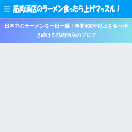
日本中のラーメンを一日一麺！年間400杯以上を食べ歩
き続ける筋肉酒店のブログ