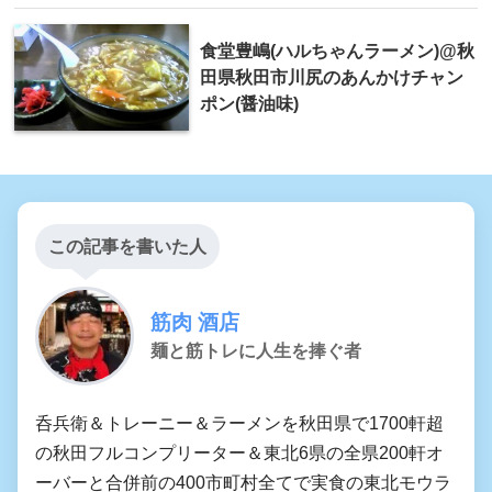
食堂豊嶋(ハルちゃんラーメン)@秋
田県秋田市川尻のあんかけチャン
ポン(醤油味)
この記事を書いた人
筋肉 酒店
麺と筋トレに人生を捧ぐ者
呑兵衛＆トレーニー＆ラーメンを秋田県で1700軒超
の秋田フルコンプリーター＆東北6県の全県200軒オ
ーバーと合併前の400市町村全てで実食の東北モウラ