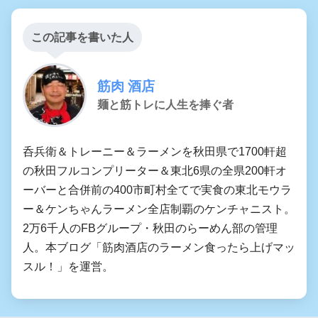
この記事を書いた人
筋肉 酒店
麺と筋トレに人生を捧ぐ者
呑兵衛＆トレーニー＆ラーメンを秋田県で1700軒超
の秋田フルコンプリーター＆東北6県の全県200軒オ
ーバーと合併前の400市町村全てで実食の東北モウラ
ー＆ケンちゃんラーメン全店制覇のケンチャニスト。
2万6千人のFBグループ・秋田のらーめん部の管理
人。本ブログ「筋肉酒店のラーメン食ったら上げマッ
スル！」を運営。