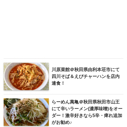
川原菜館＠秋田県由利本荘市にて
四川そば＆えびチャーハンを店内
連食！
らーめん萬亀＠秋田県秋田市山王
にて辛いラーメン(濃厚味噌)をオー
ダー！激辛好きなら5辛・痺れ追加
がお勧め♪