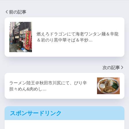
前の記事
燃えろドラゴンにて海老ワンタン麺＆辛龍
＆岩のり黒中華そば＆半炒…
次の記事
ラーメン陸王＠秋田市川尻にて、ぴり辛
担々めん&肉めし…
スポンサードリンク