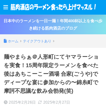
日本中のラーメンを一日一麺！年間400杯以上を食べ歩
き続ける筋肉酒店のブログ
ホーム
テイクアウトあり
麺やまらぁ＠人形町にてヤマラーショ
を実食！15周年限定ラーメンを食べた
後はあちこーこー酒場 合家(ごうや)で
ディープな宴に参加からの〜錦糸町で
摩訶不思議な飲み会勃発(笑)
2025年2月26日
2025年2月27日