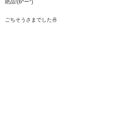
絶品!(b^ー°)
ごちそうさまでした🍜