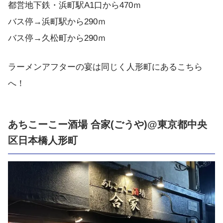
都営地下鉄・浜町駅A1口から470ｍ
バス停→浜町駅から290ｍ
バス停→久松町から290ｍ
ラーメンアフターの宴は同じく人形町にあるこちら
へ！
あちこーこー酒場 合家(ごうや)@東京都中央
区日本橋人形町