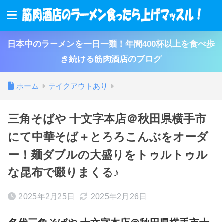
日本中のラーメンを一日一麺！年間400杯以上を食べ歩
き続ける筋肉酒店のブログ
ホーム
テイクアウトあり
三角そばや 十文字本店＠秋田県横手市
にて中華そば＋とろろこんぶをオーダ
ー！麺ダブルの大盛りをトゥルトゥル
な昆布で啜りまくる♪
2025年2月25日
2025年2月26日