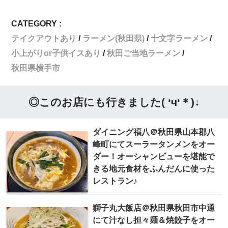
CATEGORY :
テイクアウトあり
ラーメン(秋田県)
十文字ラーメン
小上がりor子供イスあり
秋田ご当地ラーメン
秋田県横手市
◎このお店にも行きました( ‘ч‘＊)↓
ダイニング福八＠秋田県山本郡八
峰町にてスーラータンメンをオー
ダー！オーシャンビューを堪能で
きる地元食材をふんだんに使った
レストラン♪
獅子丸大飯店＠秋田県秋田市中通
にて汁なし担々麺＆焼餃子をオー