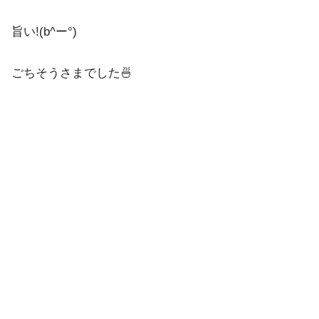
旨い!(b^ー°)
ごちそうさまでした🍜