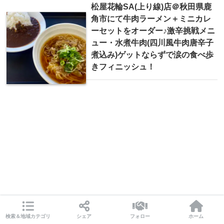
松屋花輪SA(上り線)店＠秋田県鹿
角市にて牛肉ラーメン＋ミニカレ
ーセットをオーダー♪激辛挑戦メニ
ュー・水煮牛肉(四川風牛肉唐辛子
煮込み)ゲットならずで涙の食べ歩
きフィニッシュ！
検索＆地域カテゴリ
シェア
フォロー
ホーム