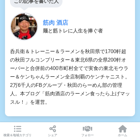
この記事を書いた人
筋肉 酒店
麺と筋トレに人生を捧ぐ者
呑兵衛＆トレーニー＆ラーメンを秋田県で1700軒超
の秋田フルコンプリーター＆東北6県の全県200軒オ
ーバーと合併前の400市町村全てで実食の東北モウラ
ー＆ケンちゃんラーメン全店制覇のケンチャニスト。
2万6千人のFBグループ・秋田のらーめん部の管理
人。本ブログ「筋肉酒店のラーメン食ったら上げマッ
スル！」を運営。
検索＆地域カテゴリ
シェア
フォロー
ホーム
前の記事