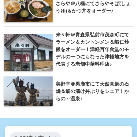
さらや＠八橋にてさらやそば(しょ
うゆ)＆かつ丼をオーダー♪
来々軒＠青森県弘前市茂森町にて
ラーメン＆カントンメン＆蝦仁炒
飯をオーダー！津軽百年食堂のモ
デルの一つにもなった津軽地方を
代表する老舗中華料理店♪
美野幸＠男鹿市にて天然真鯛の石
焼＆鯛の漬け丼ぶりをシェア！か
らの～温泉♪