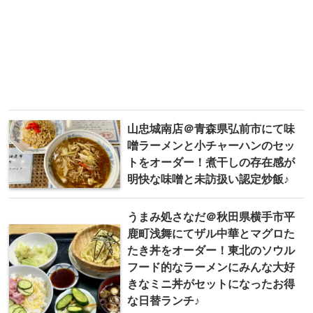
山忠城南店＠青森県弘前市にて味
噌ラーメンと小チャーハンのセッ
トをオーダー！煮干しの存在感が
明快な味噌と未訪扱い認定炒飯♪
うまみ処さなだ＠秋田県横手市平
鹿町浅舞にてザル中華とマグロた
たき丼をオーダー！東北のソウル
フード的なラーメンにみんな大好
きなミニ丼がセットになったお得
な日替ランチ♪