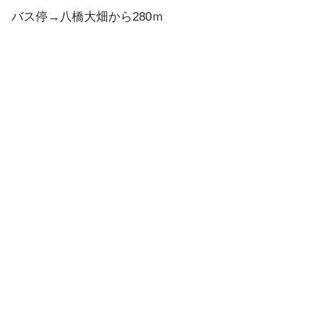
バス停→八橋大畑から280ｍ