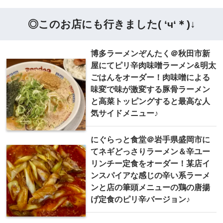
◎このお店にも行きました( ‘ч‘＊)↓
博多ラーメンぞんたく＠秋田市新
屋にてピリ辛肉味噌ラーメン&明太
ごはんをオーダー！肉味噌による
味変で味が激変する豚骨ラーメン
と高菜トッピングすると最高な人
気サイドメニュー♪
にぐらっと食堂＠岩手県盛岡市に
てネギどっさりラーメン＆辛ユー
リンチー定食をオーダー！某店イ
ンスパイアな感じの辛い系ラーメ
ンと店の筆頭メニューの鶏の唐揚
げ定食のピリ辛バージョン♪