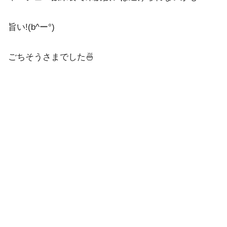
旨い!(b^ー°)
ごちそうさまでした🍜