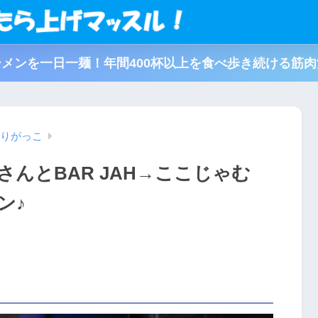
メンを一日一麺！年間400杯以上を食べ歩き続ける筋
りがっこ
んとBAR JAH→ここじゃむ
ン♪