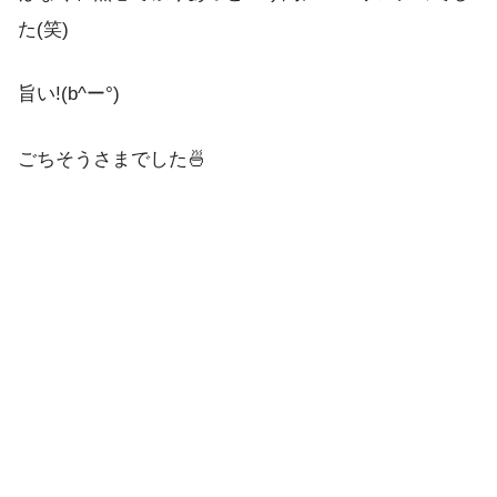
た(笑)
旨い!(b^ー°)
ごちそうさまでした🍜