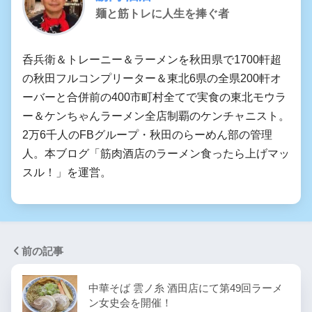
麺と筋トレに人生を捧ぐ者
呑兵衛＆トレーニー＆ラーメンを秋田県で1700軒超
の秋田フルコンプリーター＆東北6県の全県200軒オ
ーバーと合併前の400市町村全てで実食の東北モウラ
ー＆ケンちゃんラーメン全店制覇のケンチャニスト。
2万6千人のFBグループ・秋田のらーめん部の管理
人。本ブログ「筋肉酒店のラーメン食ったら上げマッ
スル！」を運営。
前の記事
中華そば 雲ノ糸 酒田店にて第49回ラーメ
ン女史会を開催！