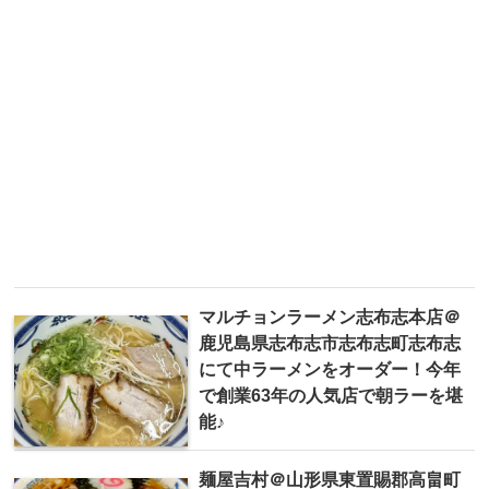
マルチョンラーメン志布志本店＠
鹿児島県志布志市志布志町志布志
にて中ラーメンをオーダー！今年
で創業63年の人気店で朝ラーを堪
能♪
麺屋吉村＠山形県東置賜郡高畠町