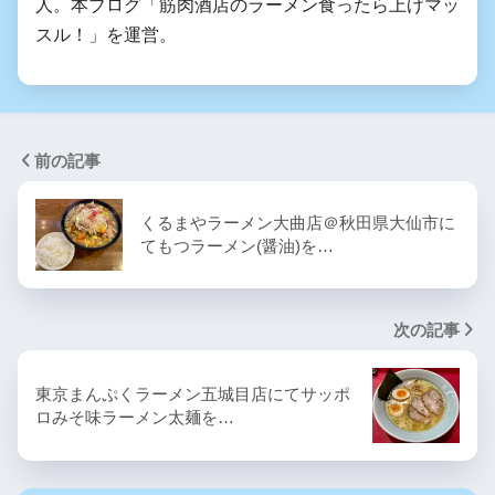
人。本ブログ「筋肉酒店のラーメン食ったら上げマッ
スル！」を運営。
前の記事
くるまやラーメン大曲店＠秋田県大仙市に
てもつラーメン(醤油)を…
次の記事
東京まんぷくラーメン五城目店 にてサッポ
ロみそ味ラーメン太麺を…