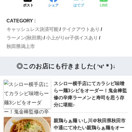
ポスト
シェア
はてブ
LINE
CATEGORY :
キャッシュレス決済可能
テイクアウトあり
ラーメン(秋田県)
小上がりor子供イスあり
秋田県潟上市
◎このお店にも行きました( ‘ч‘＊)↓
スシロー横手店にてカラシビ味噌
らー麺3シビをオーダー！鬼金棒監
修の辛痺ラーメンと寿司を思う存
分に堪能♪
親鶏らぁ麺 いし川＠秋田県秋田市
中通にて冷たい親鶏らぁ麺をオー