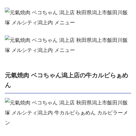
元氣焼肉 ベコちゃん潟上店の牛カルビらぁめ
ん