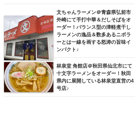
文ちゃんラーメン＠青森県弘前市
外崎にて手打中華＆だしそばをオ
ーダー！バランス型の津軽煮干し
ラーメンの逸品＆数多あるニボラ
ーとは一線を画する怒涛の旨味イ
ンパクト♪
林泉堂 角館店＠秋田県仙北市にて
十文字ラーメンをオーダー！秋田
県内に展開している林泉堂直営の4
号店♪