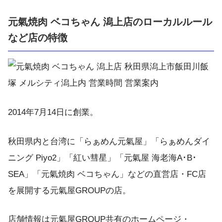
元氣焼肉 ベコちゃん 潟上店のローカルルール
など店の特徴
2014年7月14日に創業。
秋田県内と台湾に「らぁめん元氣屋」「らぁめんダイ
ニング Piyo2」「紅い彗星」「元氣屋 海老海A･B･
SEA」「元氣焼肉 ベコちゃん」などの直営店・FC店
を展開する元氣屋GROUPの店。
店舗情報は元氣屋GROUP共有のホームページ・