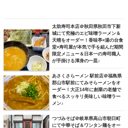
太助寿司本店＠秋田県秋田市下新
城にて究極のエビ味噌ラーメン＆
天晴をオーダー！香味亭×湯の台食
堂×寿司屋が本気で手を組んだ期間
限定メニュー＆日本一の寿司職人
が手掛ける渾身の一皿♪
あさくさらーメン 駅前店＠福島県
郡山市駅前にてみそらーメンをオ
ーダー！大正14年に創業の老舗で
食べるスッキリ美味しい味噌ラー
メン♪
つづみそば＠岐阜県高山市朝日町
にて中華そば＆ワンタン麺をオー