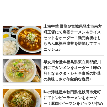
上海中華 賢龍＠宮城県登米市南方
町王塚にて麻婆ラーメン＆ライス
セットをオーダー！麺完食後はも
ちろん麻婆豆腐丼を堪能してフィ
ニッシュ♪
早女川食堂＠福島県東白川郡鮫川
村にてタンメンをオーダー！味の
肝となるクタ・シャキ食感の野菜
の美味しさが印象的な逸品♪
味の津軽屋＠秋田県北秋田市元町
にてトンピーラーメンをオーダ
ー！豚肉×ピーマンをガッツリ炒め