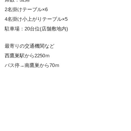
2名掛けテーブル×6
4名掛け小上がりテーブル×5
駐車場：20台位(店舗敷地内)
最寄りの交通機関など
西鷹巣駅から2250ｍ
バス停→南鷹巣から70ｍ