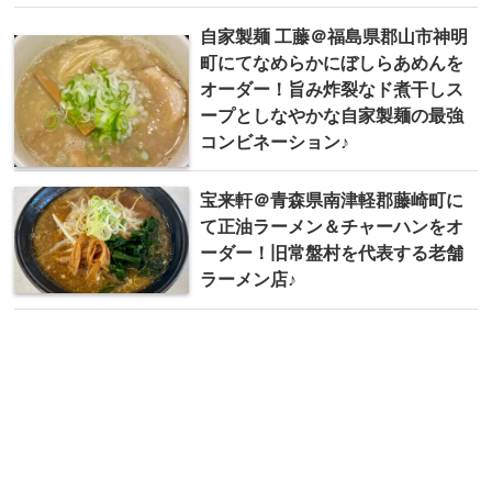
自家製麺 工藤＠福島県郡山市神明
町にてなめらかにぼしらあめんを
オーダー！旨み炸裂なド煮干しス
ープとしなやかな自家製麺の最強
コンビネーション♪
宝来軒＠青森県南津軽郡藤崎町に
て正油ラーメン＆チャーハンをオ
ーダー！旧常盤村を代表する老舗
ラーメン店♪