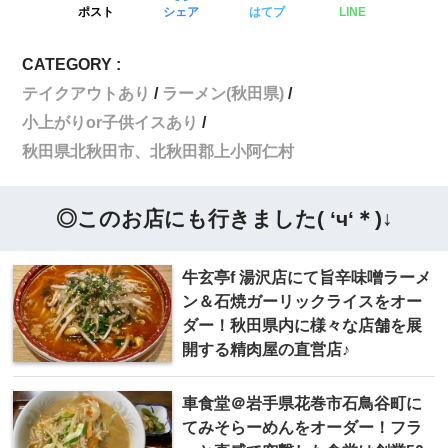
ポスト
シェア
はてブ
LINE
CATEGORY :
テイクアウトあり
ラーメン(秋田県)
小上がりor子供イスあり
秋田県北秋田市、北秋田郡上小阿仁村
◎このお店にも行きました( ‘ч‘＊)↓
牛玄亭f 湯沢店にて旨辛味噌ラーメ
ン＆石焼ガーリックライスをオー
ダー！秋田県内に様々な店舗を展
開する精肉屋の直営店♪
車食堂＠岩手県花巻市石鳥谷町に
てみそらーめんをオーダー！フラ