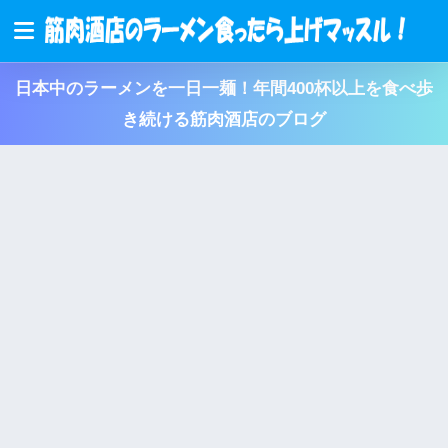
日本中のラーメンを一日一麺！年間400杯以上を食べ歩
き続ける筋肉酒店のブログ