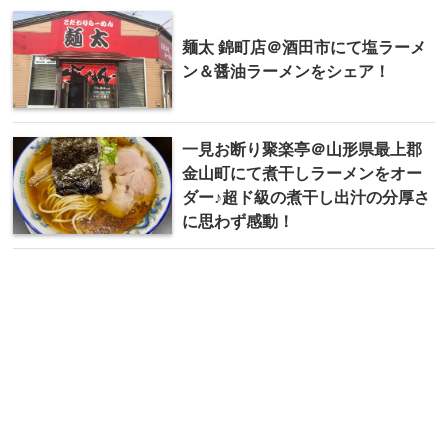
麺太 錦町店＠酒田市にて塩ラーメ
ン＆醤油ラーメンをシェア！
一見お断り聚楽亭＠山形県最上郡
金山町にて 煮干しラーメンをオー
ダー♪超ド級の煮干し出汁の分厚さ
に思わず感動！