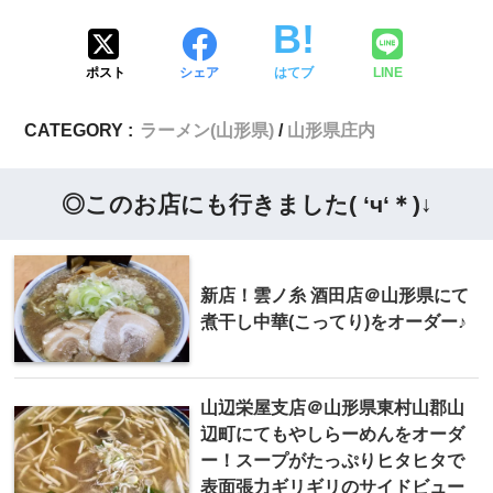
ポスト
シェア
はてブ
LINE
CATEGORY :
ラーメン(山形県)
山形県庄内
◎このお店にも行きました( ‘ч‘＊)↓
新店！雲ノ糸 酒田店＠山形県にて
煮干し中華(こってり)をオーダー♪
山辺栄屋支店＠山形県東村山郡山
辺町にてもやしらーめんをオーダ
ー！スープがたっぷりヒタヒタで
表面張力ギリギリのサイドビュー