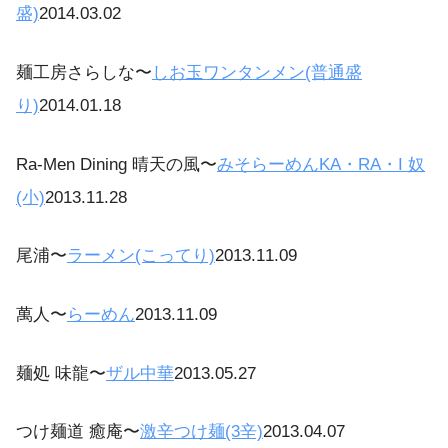
盛)
2014.03.02
麺工房さらしな〜
しお玉ワンタンメン(普通盛
り)
2014.01.18
Ra-Men Dining 晴天の風〜
みそらーめんKA・RA・I 奴
(小)
2013.11.28
尾浦〜
ラーメン(こってり)
2013.11.09
萬人〜
らーめん
2013.11.09
麺処 味龍〜
ザル中華
2013.05.27
つけ麺道 癒庵〜
激辛つけ麺(3辛)
2013.04.07