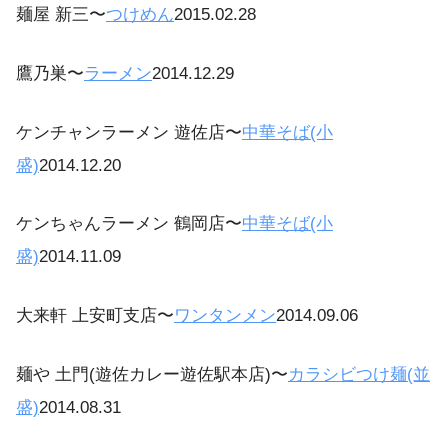
麺屋 新三〜
つけめん
2015.02.28
鷹乃巣〜
ラーメン
2014.12.29
ケンチャンラーメン 遊佐店〜
中華そば(小
盛)
2014.12.20
ケンちゃんラーメン 鶴岡店〜
中華そば(小
盛)
2014.11.09
大来軒 上安町支店〜
ワンタンメン
2014.09.06
麺や 土門(遊佐カレー遊佐駅本店)〜
カラシビつけ麺(並
盛)
2014.08.31