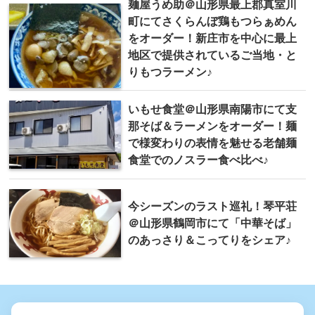
麺屋うめ助＠山形県最上郡真室川
町にてさくらんぼ鶏もつらぁめん
をオーダー！新庄市を中心に最上
地区で提供されているご当地・と
りもつラーメン♪
いもせ食堂＠山形県南陽市にて支
那そば＆ラーメンをオーダー！麺
で様変わりの表情を魅せる老舗麺
食堂でのノスラー食べ比べ♪
今シーズンのラスト巡礼！琴平荘
＠山形県鶴岡市にて「中華そば」
のあっさり＆こってりをシェア♪