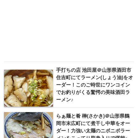
手打ちの店 池田屋＠山形県酒田市
住吉町にてラーメン(しょう油)をオ
ーダー！このご時世にワンコイン
でお釣りがくる驚愕の美味酒田ラ
ーメン♪
らぁ麺と肴 榊(さかき)＠山形県鶴
岡市末広町にて煮干し中華をオー
ダー！力強い太麺のニボニボラー
メンをこってり脂身入りで堪能♪