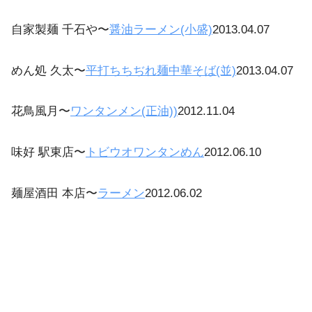
自家製麺 千石や〜
醤油ラーメン(小盛)
2013.04.07
めん処 久太〜
平打ちちぢれ麺中華そば(並)
2013.04.07
花鳥風月〜
ワンタンメン(正油))
2012.11.04
味好 駅東店〜
トビウオワンタンめん
2012.06.10
麺屋酒田 本店〜
ラーメン
2012.06.02