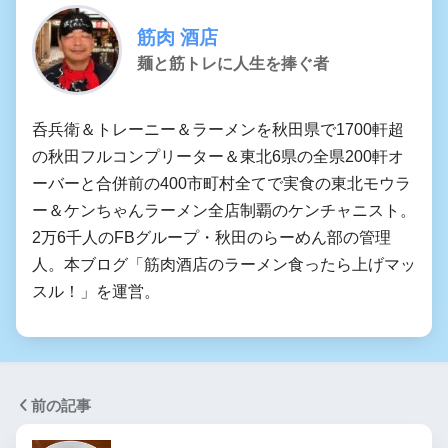
筋肉 酒店
麺と筋トレに人生を捧ぐ者
呑兵衛＆トレーニー＆ラーメンを秋田県で1700軒超
の秋田フルコンプリーター＆東北6県の全県200軒オ
ーバーと合併前の400市町村全てで実食の東北モウラ
ー＆ケンちゃんラーメン全店制覇のケンチャニスト。
2万6千人のFBグループ・秋田のらーめん部の管理
人。本ブログ「筋肉酒店のラーメン食ったら上げマッ
スル！」を運営。
前の記事