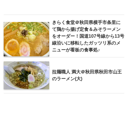
きらく食堂＠秋田県横手市条里に
て鶏から揚げ定食＆みそラーメン
をオーダー！国道107号線から13号
線沿いに移転したガッツリ系のメ
ニューが看板の食事処♪
拉麺職人 満大＠秋田県秋田市山王
のラーメン(大)