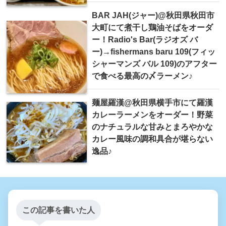
BAR JAH(ジャー)@秋田県秋田市
大町にて煮干し鶏油そばをオーダ
ー！Radio's Bar(ラジオズ バ
ー)→fishermans baru 109(フィッ
シャーマンズ バル 109)のアフター
で食べる最高の〆ラーメン♪
麺屋羅漢@秋田県横手市にて羅漢
カレーラーメンをオーダー！野菜
のナチュラルな甘みとまろやかな
カレー風味の調和具合が堪らない
逸品♪
この記事を書いた人