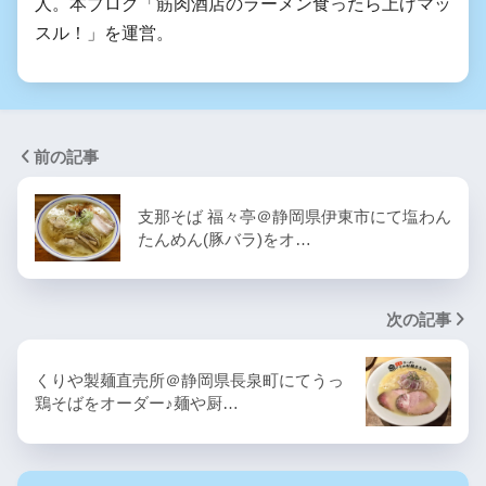
人。本ブログ「筋肉酒店のラーメン食ったら上げマッ
スル！」を運営。
前の記事
支那そば 福々亭＠静岡県伊東市にて塩わん
たんめん(豚バラ)をオ…
次の記事
くりや製麺直売所＠静岡県長泉町にてうっ
鶏そばをオーダー♪麺や厨…