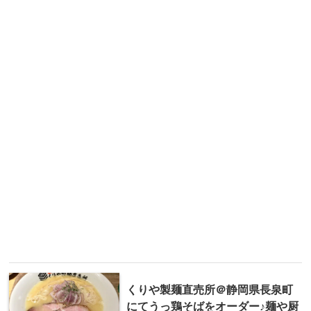
くりや製麺直売所＠静岡県長泉町
にてうっ鶏そばをオーダー♪麺や厨