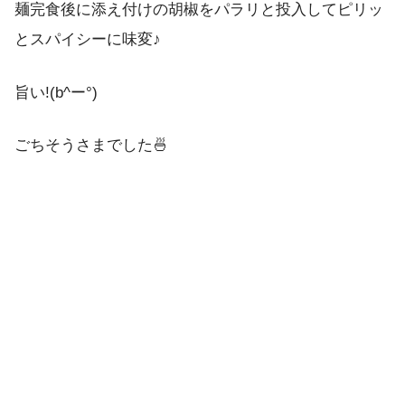
麺完食後に添え付けの胡椒をパラリと投入してピリッ
とスパイシーに味変♪
旨い!(b^ー°)
ごちそうさまでした🍜