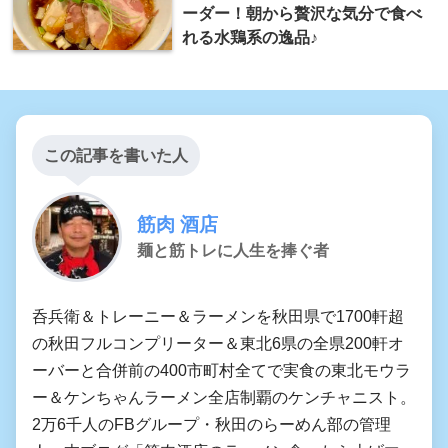
ーダー！朝から贅沢な気分で食べ
れる水鶏系の逸品♪
この記事を書いた人
筋肉 酒店
麺と筋トレに人生を捧ぐ者
呑兵衛＆トレーニー＆ラーメンを秋田県で1700軒超
の秋田フルコンプリーター＆東北6県の全県200軒オ
ーバーと合併前の400市町村全てで実食の東北モウラ
ー＆ケンちゃんラーメン全店制覇のケンチャニスト。
2万6千人のFBグループ・秋田のらーめん部の管理