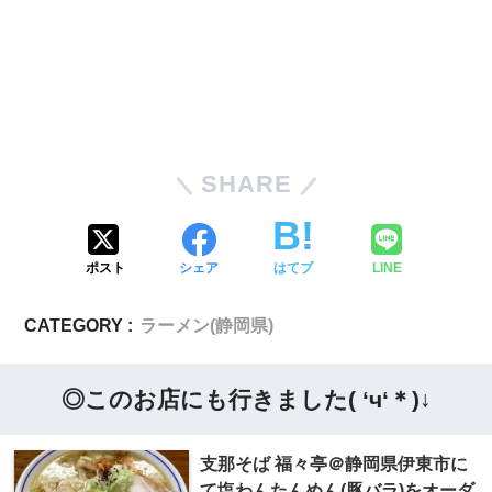
SHARE
ポスト
シェア
はてブ
LINE
CATEGORY :
ラーメン(静岡県)
◎このお店にも行きました( ‘ч‘＊)↓
支那そば 福々亭＠静岡県伊東市に
て塩わんたんめん(豚バラ)をオーダ