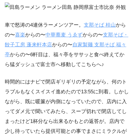
車で怒涛の4連休ラーメンツアー。
支那そば
桂山
から
の〜
喜楽
からの〜
中華蕎麦
うゑず
からの〜
支那そば・
餃子工房
蓬来軒本店
からの〜
自家製麺
支那そば
福々
亭
からの〜6軒目は、福々亭をササッと食べ終えてか
ら猛ダッシュで富士市へ移動してこちらへ♪
時間的にはナビで閉店ギリギリの予定ながら、何のト
ラブルもなくスイスイ進めたので13:55に到着。しかし
ながら、既に暖簾が内側になっていたので、店内に入
ってダメ元で聞いてみたら、スープ切れで閉店してし
まったけど1杯分なら出来るかもとの返答が。店内で
少し待っていたら提供可能との事でまさにミラクルが