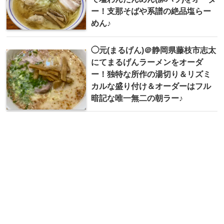
ー！支那そばや系譜の絶品塩らー
めん♪
◯元(まるげん)＠静岡県藤枝市志太
にてまるげんラーメンをオーダ
ー！独特な所作の湯切り＆リズミ
カルな盛り付け＆オーダーはフル
暗記な唯一無二の朝ラー♪