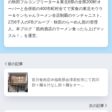
の秋田フルコンプリーター＆東北6県の全県200軒オ
ーバーと合併前の400市町村全てで実食の東北モウラ
ー＆ケンちゃんラーメン全店制覇のケンチャニスト。
2万6千人のFBグループ・秋田のらーめん部の管理
人。本ブログ「筋肉酒店のラーメン食ったら上げマッ
スル！」を運営。
前の記事
皆川食肉店＠福島県会津若松市にて四川
担々麺＆汁なし担々麺をオー…
次の記事