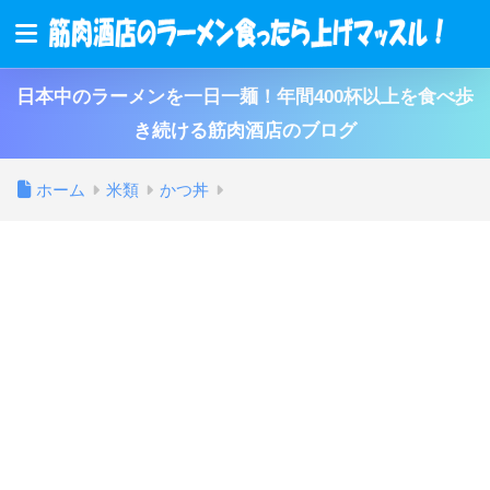
日本中のラーメンを一日一麺！年間400杯以上を食べ歩
き続ける筋肉酒店のブログ
ホーム
米類
かつ丼