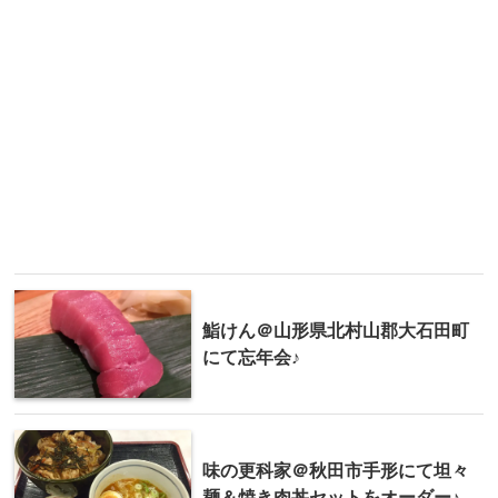
鮨けん＠山形県北村山郡大石田町
にて忘年会♪
味の更科家＠秋田市手形にて坦々
麺＆焼き肉丼セットをオーダー♪