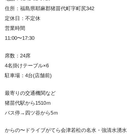
住所：福島県耶麻郡猪苗代町字町尻342
定休日：不定休
営業時間
11:00〜17:30
席数：24席
4名掛けテーブル×6
駐車場：4台(店舗前)
最寄りの交通機関など
猪苗代駅から1510ｍ
バス停→四ツ谷から5ｍ
からの〜ドライブがてら会津若松の名水・強清水湧水