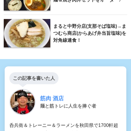
まると中野分店(支那そば塩味)→ま
つむら商店(からあげ弁当旨塩味)を
対角線連食！
この記事を書いた人
筋肉 酒店
麺と筋トレに人生を捧ぐ者
呑兵衛＆トレーニー＆ラーメンを秋田県で1700軒超