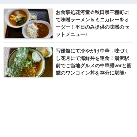
お食事処花河童＠秋田県三種町に
て味噌ラーメン＆ミニカレーをオ
ーダー！平日のみ提供の味噌のセ
ットメニュー♪
写優館にて冷やがけ中華→味づく
し花月にて海鮮丼を連食！湯沢駅
前でご当地グルメの中華麺verと衝
撃のワンコイン丼を存分に堪能♪