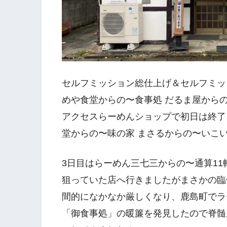
セルフミッション総仕上げ＆セルフミッシ
めや食堂からの〜食事処 だるま屋から
アクセスらーめんショップで初日は終了
堂からの〜味の家 まさるからの〜いこ
3日目はらーめん三七三からの〜通算1
狙っていた店へ行きましたがまさかの臨
間的になかなか厳しくなり、鹿島町でラ
「御食事処」の暖簾を発見したので脊髄