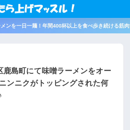
メンを一日一麺！年間400杯以上を食べ歩き続ける筋
区鹿島町にて味噌ラーメンをオー
ニンニクがトッピングされた何
♪