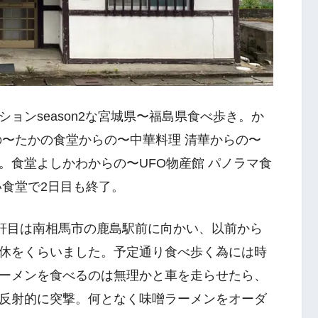
ョンseason2な宮城県〜福島県食べ歩き。か
の〜たかの食堂からの〜中華料理 清華からの〜
。食堂よしかわからの〜UFO物産館 パノラマ食
い食堂で2日目も終了。
1軒目は南相馬市の鹿島駅前に向かい、以前から
休をくらいました。予定通り食べ歩く為には時
ーメンを食べるのは無理かと車を走らせたら、
反射的に突撃。何となく味噌ラーメンをオーダ