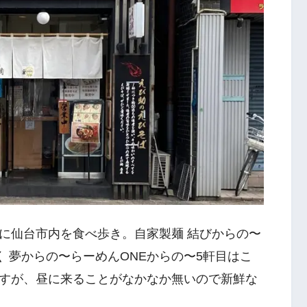
に仙台市内を食べ歩き。自家製麺 結びからの〜
く 夢からの〜らーめんONEからの〜5軒目はこ
すが、昼に来ることがなかなか無いので新鮮な