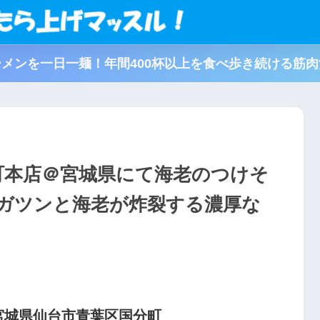
メンを一日一麺！年間400杯以上を食べ歩き続ける筋
町本店＠宮城県にて海老のつけそ
ガツンと海老が炸裂する濃厚な
宮城県仙台市青葉区国分町