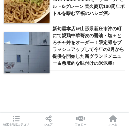
ルト&グレーン 菅久商店100周年ボ
トルを嗜む至福のハシゴ酒♪
新旬屋本店＠山形県新庄市沖の町
にて親鶏中華蕎麦の醤油・塩＋と
ろチャ丼をオーダー！限定麺をブ
ラッシュアップして今年の2月から
提供を開始した新グランドメニュ
ー＆悪魔的な味付けの米泥棒♪
検索＆地域カテゴリ
シェア
フォロー
ホーム