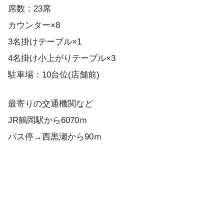
席数：23席
カウンター×8
3名掛けテーブル×1
4名掛け小上がりテーブル×3
駐車場：10台位(店舗前)
最寄りの交通機関など
JR鶴岡駅から6070ｍ
バス停→西黒瀬から90ｍ