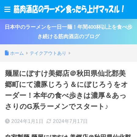
日本中のラーメンを一日一麺！年間400杯以上を食べ歩
き続ける筋肉酒店のブログ
ホーム
テイクアウトあり
麺屋にぼすけ美郷店＠秋田県仙北郡美
郷町にて濃豚じろう＆にぼじろうをオ
ーダー！本年の食べ歩きは濃厚＆あっ
さりのG系ラーメンでスタート♪
2024年1月1日
2024年7月17日