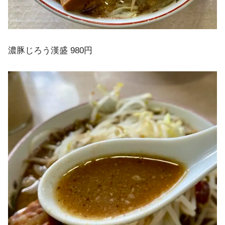
濃豚じろう漢盛 980円