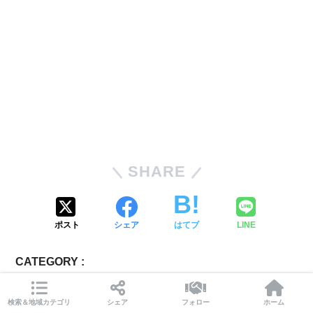
SHARE
ポスト
シェア
はてブ
LINE
CATEGORY :
キャッシュレス決済可能
テイクアウトあり
ラーメン(秋田県)
他グルメ
小上がりor子供イスあり
検索＆地域カテゴリ
シェア
フォロー
ホーム