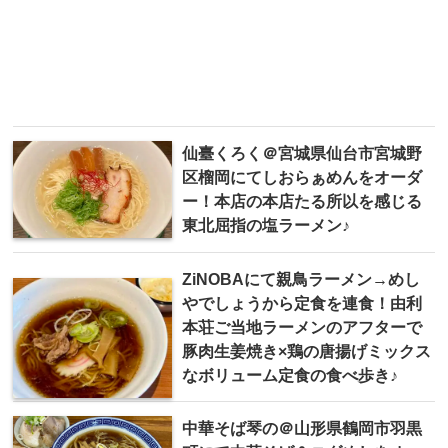
仙臺くろく＠宮城県仙台市宮城野
区榴岡にてしおらぁめんをオーダ
ー！本店の本店たる所以を感じる
東北屈指の塩ラーメン♪
ZiNOBAにて親鳥ラーメン→めし
やでしょうから定食を連食！由利
本荘ご当地ラーメンのアフターで
豚肉生姜焼き×鶏の唐揚げミックス
なボリューム定食の食べ歩き♪
中華そば 琴の＠山形県鶴岡市羽黒