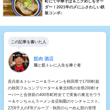
町にて中華そば＆ニグめしをオー
ダー！2021年の〆にふさわしい鉄
板コンボ♪
この記事を書いた人
筋肉 酒店
麺と筋トレに人生を捧ぐ者
呑兵衛＆トレーニー＆ラーメンを秋田県で1700軒超
の秋田フルコンプリーター＆東北6県の全県200軒オ
ーバーと合併前の400市町村全てで実食の東北モウラ
ー＆ケンちゃんラーメン全店制覇のケンチャニスト。
2万6千人のFBグループ・秋田のらーめん部の管理