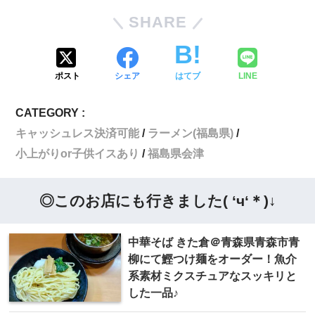
SHARE
ポスト
シェア
はてブ
LINE
CATEGORY :
キャッシュレス決済可能
ラーメン(福島県)
小上がりor子供イスあり
福島県会津
◎このお店にも行きました( ‘ч‘＊)↓
中華そば きた倉＠青森県青森市青
柳にて鰹つけ麺をオーダー！魚介
系素材ミクスチュアなスッキリと
した一品♪