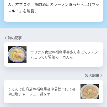
人。本ブログ「筋肉酒店のラーメン食ったら上げマッ
スル！」を運営。
前の記事
ウリナム食堂＠福島県喜多方市にてノムノ
ムこってり醤油らーめんを…
次の記事
うえんで山鹿店＠福島県会津若松市にて会
津山塩チャーシュー麺をオ…