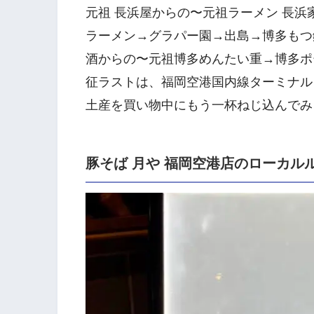
元祖 長浜屋からの〜元祖ラーメン 長浜
ラーメン→グラパー園→出島→博多もつ鍋
酒からの〜元祖博多めんたい重→博多ポ
征ラストは、福岡空港国内線ターミナル
土産を買い物中にもう一杯ねじ込んでみ
豚そば 月や 福岡空港店のローカル