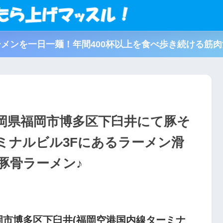
メンを一日一麺！年間400杯以上を食べ歩き続ける筋
岡県福岡市博多区下臼井にて豚そ
ミナルビル3Fにあるラーメン滑
豚骨ラーメン♪
岡市博多区下臼井(福岡空港国内線ターミナ