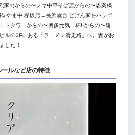
家(家1)からの〜ノギ中華そば店からの〜思案橋
 やま中 赤坂店→長浜屋台 どげん家をハシゴ
ートタワーからの〜博多元気一杯!!からの〜遠
ビルの3Fにある「ラーメン滑走路」へ。妻がお
ました！
ルールなど店の特徴