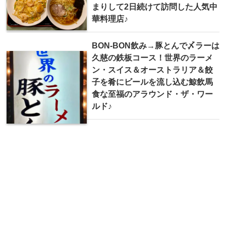
まりして2日続けて訪問した人気中
華料理店♪
BON-BON飲み→豚とんで〆ラーは
久慈の鉄板コース！世界のラーメ
ン・スイス＆オーストラリア＆餃
子を肴にビールを流し込む鯨飲馬
食な至福のアラウンド・ザ・ワー
ルド♪