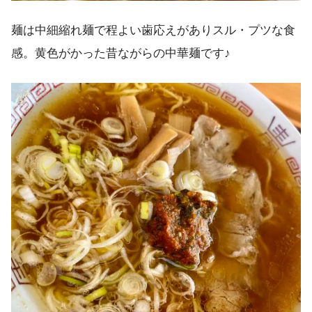
麺は中細縮れ麺で程よい歯応えがありスル・プツな食
感。黄色がかった昔ながらの中華麺です♪