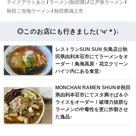
テイクアウトあり
ラーメン(秋田県)
江戸系ラーメン
秋田ご当地ラーメン
秋田県潟上市
◎このお店にも行きました( ‘ч‘＊)↓
レストランSUN SUN 矢島店@秋
田県由利本荘市にてラーメンをオ
ーダー！鳥海高原・花立クリーン
ハイツ内にある食堂♪
MONCHAN RAMEN SHUN＠秋田
県由利本荘市にてスタ満そば＆小
ライスをオーダー！破壊力抜群な
ラーメンの中毒性を更に炸裂させ
た逸品♪