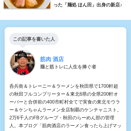
った「麺処 ほん田」出身の新店♪
この記事を書いた人
筋肉 酒店
麺と筋トレに人生を捧ぐ者
呑兵衛＆トレーニー＆ラーメンを秋田県で1700軒超
の秋田フルコンプリーター＆東北6県の全県200軒オ
ーバーと合併前の400市町村全てで実食の東北モウラ
ー＆ケンちゃんラーメン全店制覇のケンチャニスト。
2万6千人のFBグループ・秋田のらーめん部の管理
人。本ブログ「筋肉酒店のラーメン食ったら上げマッ