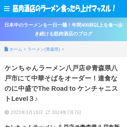
日本中のラーメンを一日一麺！年間400杯以上を食べ歩
き続ける筋肉酒店のブログ
ホーム
ラーメン(青森県)
ケンちゃんラーメン八戸店＠青森県八
戸市にて中華そばをオーダー！連食な
のに中盛でThe Road to ケンチャニス
トLevel３♪
2023年3月16日
2024年7月7日