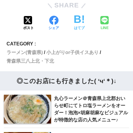
SHARE
ポスト
シェア
はてブ
LINE
CATEGORY :
ラーメン(青森県)
小上がりor子供イスあり
青森県三八上北・下北
◎このお店にも行きました( ‘ч‘＊)↓
丸心ラーメン＠青森県上北郡おい
らせ町にてトロ塩ラーメンをオー
ダー！泡泡×胡麻胡麻なビジュアル
が特徴的な店の人気メニュー♪