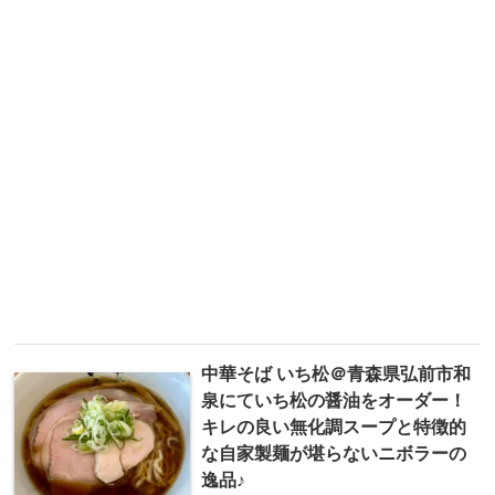
中華そば いち松＠青森県弘前市和
泉にていち松の醤油をオーダー！
キレの良い無化調スープと特徴的
な自家製麺が堪らないニボラーの
逸品♪