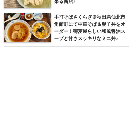
来る新店♪
手打そばさくらぎ＠秋田県仙北市
角館町にて中華そば＆親子丼をオ
ーダー！蕎麦屋らしい和風醤油ス
ープと甘さスッキリなミニ丼♪