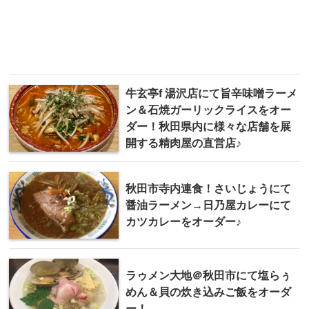
牛玄亭f 湯沢店にて旨辛味噌ラーメ
ン＆石焼ガーリックライスをオー
ダー！秋田県内に様々な店舗を展
開する精肉屋の直営店♪
秋田市寺内連食！さいじょうにて
醤油ラーメン→日乃屋カレーにて
カツカレーをオーダー♪
ラゥメン大地＠秋田市にて塩らぅ
めん＆貝の炊き込みご飯をオーダ
ー！