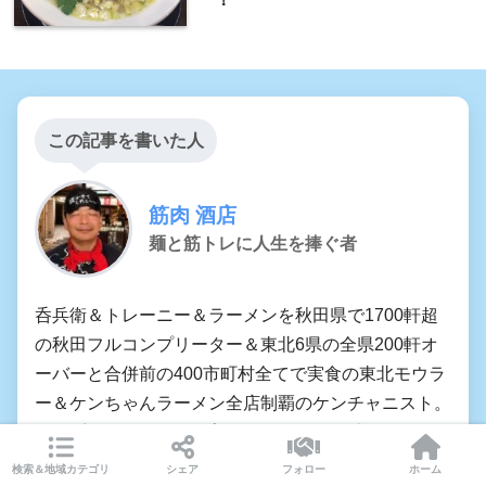
この記事を書いた人
筋肉 酒店
麺と筋トレに人生を捧ぐ者
呑兵衛＆トレーニー＆ラーメンを秋田県で1700軒超
の秋田フルコンプリーター＆東北6県の全県200軒オ
ーバーと合併前の400市町村全てで実食の東北モウラ
ー＆ケンちゃんラーメン全店制覇のケンチャニスト。
2万6千人のFBグループ・秋田のらーめん部の管理
人。本ブログ「筋肉酒店のラーメン食ったら上げマッ
検索＆地域カテゴリ
シェア
フォロー
ホーム