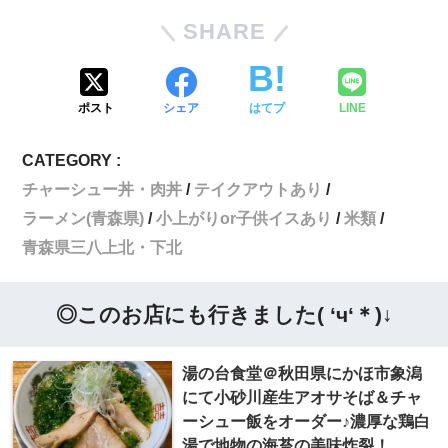
SHARE
ポスト
シェア
はてブ
LINE
CATEGORY :
チャーシュー丼・肉丼
テイクアウトあり
ラーメン(青森県)
小上がりor子供イスあり
米類
青森県三八上北・下北
◎このお店にも行きました( ‘ч‘＊)↓
湯の台食堂＠秋田県にかほ市象潟
にて小砂川産生アオサそば＆チャ
ーシュー飯をオーダー♪濃厚な鶏白
湯で地物の海苔の美味炸裂！