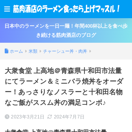
日本中のラーメンを一日一麺！年間400杯以上を食べ歩
き続ける筋肉酒店のブログ
ホーム
米類
チャーシュー丼・肉丼
大衆食堂 上高地＠青森県十和田市法量
にてラーメン＆ミニバラ焼丼をオーダ
ー！あっさりなノスラーと十和田名物
なご飯がススム丼の満足コンボ♪
2023年3月21日
2024年7月7日