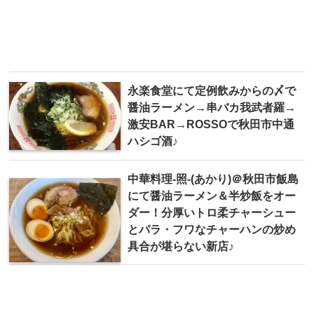
永楽食堂にて定例飲みからの〆で
醤油ラーメン→串バカ我武者羅→
激安BAR→ROSSOで秋田市中通
ハシゴ酒♪
中華料理-照-(あかり)＠秋田市飯島
にて醤油ラーメン＆半炒飯をオー
ダー！分厚いトロ柔チャーシュー
とパラ・フワなチャーハンの炒め
具合が堪らない新店♪