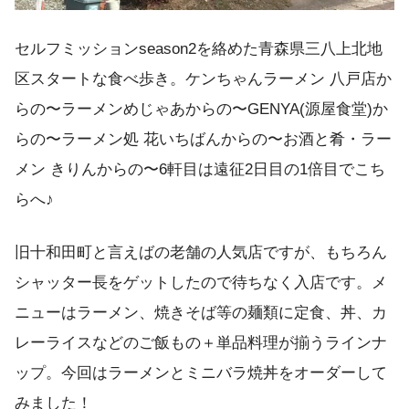
セルフミッションseason2を絡めた青森県三八上北地
区スタートな食べ歩き。ケンちゃんラーメン 八戸店か
らの〜ラーメンめじゃあからの〜GENYA(源屋食堂)か
らの〜ラーメン処 花いちばんからの〜お酒と肴・ラー
メン きりんからの〜6軒目は遠征2日目の1倍目でこち
らへ♪
旧十和田町と言えばの老舗の人気店ですが、もちろん
シャッター長をゲットしたので待ちなく入店です。メ
ニューはラーメン、焼きそば等の麺類に定食、丼、カ
レーライスなどのご飯もの＋単品料理が揃うラインナ
ップ。今回はラーメンとミニバラ焼丼をオーダーして
みました！