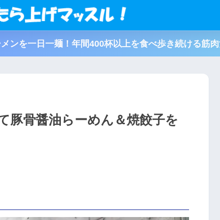
メンを一日一麺！年間400杯以上を食べ歩き続ける筋
にて豚骨醤油らーめん＆焼餃子を