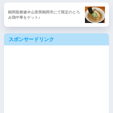
鶴岡龍横健＠山形県鶴岡市にて限定のとろ
み鶏中華をゲット♪
スポンサードリンク