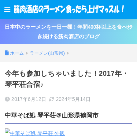
日本中のラーメンを一日一麺！年間400杯以上を食べ歩
き続ける筋肉酒店のブログ
ホーム
ラーメン(山形県)
今年も参加しちゃいました！2017年・
琴平荘合宿♪
2017年6月12日
2024年5月14日
中華そば処 琴平荘＠山形県鶴岡市