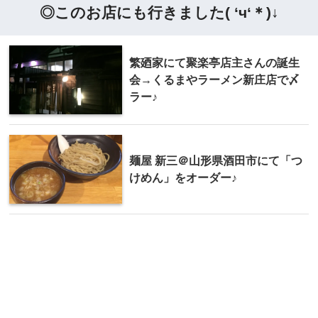
◎このお店にも行きました( ‘ч‘＊)↓
繁廼家にて聚楽亭店主さんの誕生
会→くるまやラーメン新庄店で〆
ラー♪
麺屋 新三＠山形県酒田市にて「つ
けめん」をオーダー♪