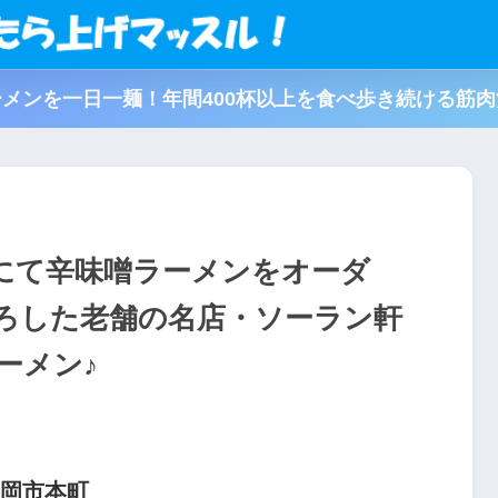
メンを一日一麺！年間400杯以上を食べ歩き続ける筋
にて辛味噌ラーメンをオーダ
下ろした老舗の名店・ソーラン軒
ーメン♪
鶴岡市本町