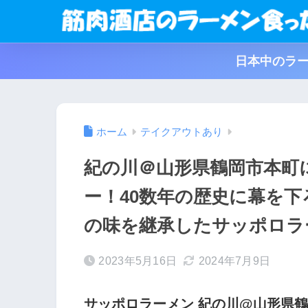
日本中のラー
ホーム
テイクアウトあり
紀の川＠山形県鶴岡市本町
ー！40数年の歴史に幕を
の味を継承したサッポロラ
2023年5月16日
2024年7月9日
サッポロラーメン 紀の川@山形県