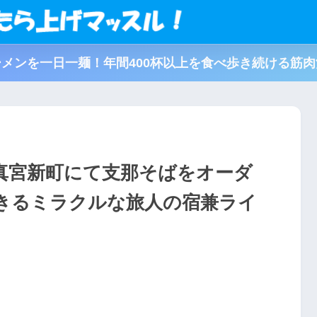
メンを一日一麺！年間400杯以上を食べ歩き続ける筋
真宮新町にて支那そばをオーダ
きるミラクルな旅人の宿兼ライ