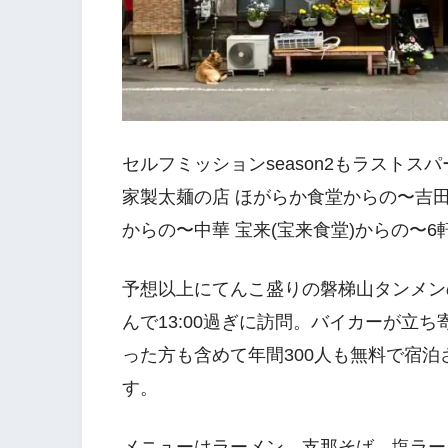
セルフミッションseason2もラスト
家製太麺の店 ほがらか食堂からの〜吉
からの〜中華 宝来(宝来食堂)からの〜
予想以上にてんこ盛りの磐梯山タンメン
んで13:00過ぎに訪問。バイカーが立
った方も含めて年間300人も無料で宿
す。
メニューはラーメン、支那そば、塩ラー