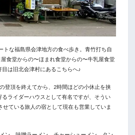
スパートな福島県会津地方の食べ歩き。青竹打ち自
田屋食堂からの〜ほまれ食堂からの〜牛乳屋食堂
6軒目は旧北会津村にあるこちらへ♪
の登頂を終えてから、2時間ほどの小休止を挟
ち寄るライダーハウスとして有名ですが、そうい
泊させている旅人の宿として現在も営業していま
メン、味噌ラーメン、チャーシューメン、タン