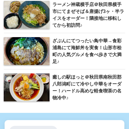
ラーメン神蔵横手店＠秋田県横手
市にてまぜそば＆唐揚げ3ヶ・半ラ
イスをオーダー！隣接地に移転し
てから初訪問♪
ざぶんにてつったい鳥中華→食彩
浦島にて海鮮丼を実食！山形市桧
町の人気グルメを食べ歩きで大満
足♪
癒しの駅ほっと ＠秋田県南秋田郡
八郎潟町にて冷やし中華をオーダ
ー！ハードル高めな軽食喫茶の名
物冷中♪