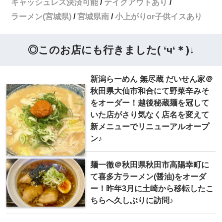
キャッシュレス決済可能
テイクアウトあり
ラーメン(宮城県)
宮城県南
小上がりor子供イスあり
◎このお店にも行きました( ‘ч‘＊)↓
新潟らーめん 無尽蔵 だいせん家＠
秋田県大仙市和合にて野菜辛みそ
をオーダー！越後秘蔵麺を冠して
いた店がさり気なく店名を変えて
新メニューでリニューアルオープ
ン♪
麺一徹＠秋田県秋田市高陽幸町に
て喜多方ラーメン(醤油)をオーダ
ー！昨年3月に土崎から移転したこ
ちらへ久しぶりに訪問♪