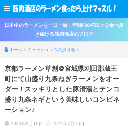
日本中のラーメンを一日一麺！年間400杯以上を食べ歩
き続ける筋肉酒店のブログ
ホーム
キャッシュレス決済可能
京都ラーメン草創＠宮城県刈田郡蔵王
町にて山盛り九条ねぎラーメンをオー
ダー！スッキリとした豚清湯とテンコ
盛り九条ネギという美味しいコンビネ
ーション♪
2023年9月19日
2024年7月13日