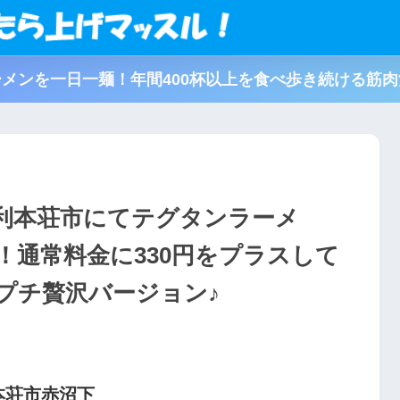
メンを一日一麺！年間400杯以上を食べ歩き続ける筋
利本荘市にてテグタンラーメ
！通常料金に330円をプラスして
プチ贅沢バージョン♪
本荘市赤沼下