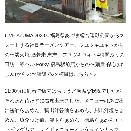
LIVE AZUMA 2023＠福島県あづま総合運動公園からス
タートする福島ラーメンツアー。フユツキユキトから
の〜炭火焼 酒夢来 忠志 →フユツキユキト4時間ぶりの
再訪→豚バル Porky 福島駅前店からの〜麺屋 傑心(け
しん)からの〜店舗での4杯目はこちらへ♪
11:30頃に到着で店内はちょうど満席な状況でしたが、
それほど待たずに着席出来ました。メニューはあご出
汁醤油らぁめん、鴨出汁醤油らぁめん、貝出汁塩らぁ
めん、魚介つけ麺、釜玉らぁめん、徳島らぁめん＋ト
ッピングもの＋サイドメニューというラインナップ。