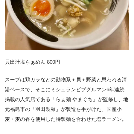
貝出汁塩らぁめん 800円
スープは鶏ガラなどの動物系＋貝＋野菜と思われる清
湯ベースで、そこにミシュランビブグルマン6年連続
掲載の人気店である「らぁ麺 やまぐち」が監修し、地
元福島市の「羽田製麺」が製造を手がけた、国産小
麦・麦の香を使用した特製麺を合わせた塩ラーメン。