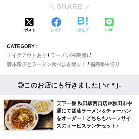
SHARE
ポスト
シェア
はてブ
LINE
CATEGORY :
テイクアウトあり
ラーメン(福島県)
森本聡子とラーメン食べ歩き隊ッ！
福島県中通り
◎このお店にも行きました( ‘ч‘＊)↓
天下一番 秋田駅西口店＠秋田市中
通にて醤油ラーメン＆チャーハン
をオーダー！どちらもハーフサイ
ズのサービスランチセット♪