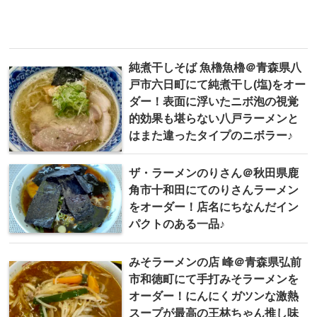
純煮干しそば 魚櫓魚櫓＠ 青森県八
戸市六日町にて純煮干し(塩)をオー
ダー！表面に浮いたニボ泡の視覚
的効果も堪らない八戸ラーメンと
はまた違ったタイプのニボラー♪
ザ・ラーメンのりさん＠秋田県鹿
角市十和田にてのりさんラーメン
をオーダー！店名にちなんだイン
パクトのある一品♪
みそラーメンの店 峰＠青森県弘前
市和徳町にて手打みそラーメンを
オーダー！にんにくガツンな激熱
スープが最高の王林ちゃん推し味