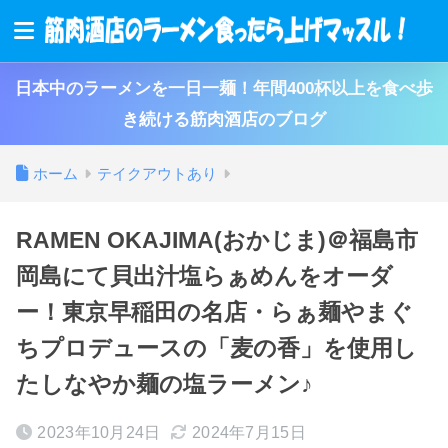
日本中のラーメンを一日一麺！年間400杯以上を食べ歩
き続ける筋肉酒店のブログ
ホーム
テイクアウトあり
RAMEN OKAJIMA(おかじま)＠福島市
岡島にて貝出汁塩らぁめんをオーダ
ー！東京早稲田の名店・らぁ麺やまぐ
ちプロデュースの「麦の香」を使用し
たしなやか麺の塩ラーメン♪
2023年10月24日
2024年7月15日