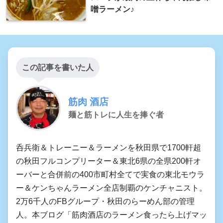
噌ラーメン♪
この記事を書いた人
筋肉 酒店
麺と筋トレに人生を捧ぐ者
呑兵衛＆トレーニー＆ラーメンを秋田県で1700軒超
の秋田フルコンプリーター＆東北6県の全県200軒オ
ーバーと合併前の400市町村全てで実食の東北モウラ
ー＆ケンちゃんラーメン全店制覇のケンチャニスト。
2万6千人のFBグループ・秋田のらーめん部の管理
人。本ブログ「筋肉酒店のラーメン食ったら上げマッ