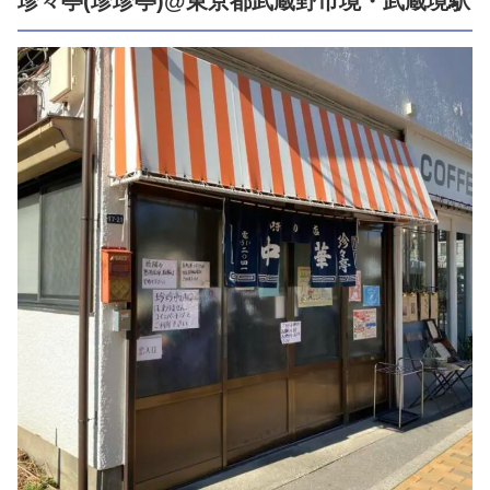
珍々亭(珍珍亭)@東京都武蔵野市境・武蔵境駅