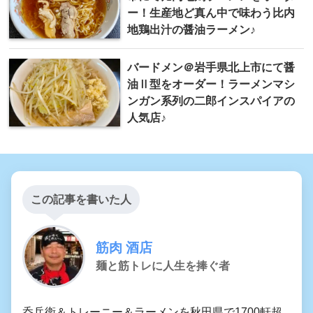
ー！生産地ど真ん中で味わう比内
地鶏出汁の醤油ラーメン♪
バードメン＠岩手県北上市にて醤
油Ⅱ型をオーダー！ラーメンマシ
ンガン系列の二郎インスパイアの
人気店♪
この記事を書いた人
筋肉 酒店
麺と筋トレに人生を捧ぐ者
呑兵衛＆トレーニー＆ラーメンを秋田県で1700軒超