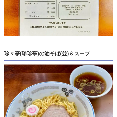
珍々亭(珍珍亭)の油そば(並)＆スープ