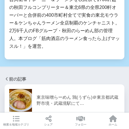
の秋田フルコンプリーター＆東北6県の全県200軒オ
ーバーと合併前の400市町村全てで実食の東北モウラ
ー＆ケンちゃんラーメン全店制覇のケンチャニスト。
2万6千人のFBグループ・秋田のらーめん部の管理
人。本ブログ「筋肉酒店のラーメン食ったら上げマッ
スル！」を運営。
前の記事
東京味噌らーめん 鶉(うずら)＠東京都武蔵
野市境・武蔵境駅にて…
検索＆地域カテゴリ
シェア
フォロー
ホーム
次の記事