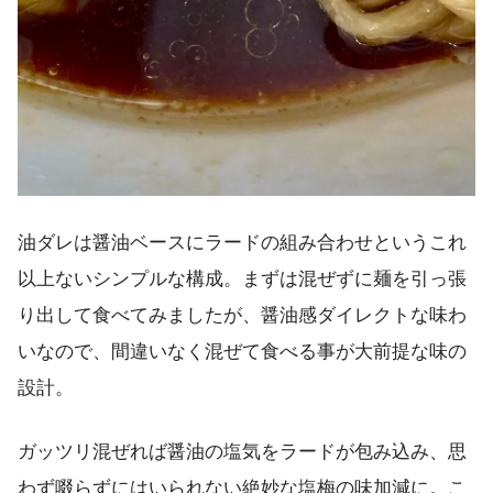
油ダレは醤油ベースにラードの組み合わせというこれ
以上ないシンプルな構成。まずは混ぜずに麺を引っ張
り出して食べてみましたが、醤油感ダイレクトな味わ
いなので、間違いなく混ぜて食べる事が大前提な味の
設計。
ガッツリ混ぜれば醤油の塩気をラードが包み込み、思
わず啜らずにはいられない絶妙な塩梅の味加減に。こ