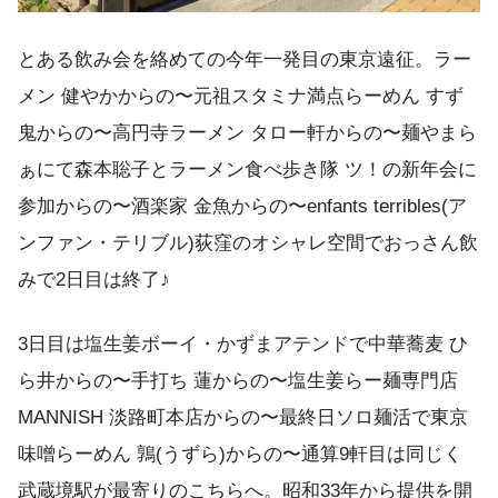
とある飲み会を絡めての今年一発目の東京遠征。ラー
メン 健やかからの〜元祖スタミナ満点らーめん すず
鬼からの〜高円寺ラーメン タロー軒からの〜麺やまら
ぁにて森本聡子とラーメン食べ歩き隊 ツ！の新年会に
参加からの〜酒楽家 金魚からの〜enfants terribles(ア
ンファン・テリブル)荻窪のオシャレ空間でおっさん飲
みで2日目は終了♪
3日目は塩生姜ボーイ・かずまアテンドで中華蕎麦 ひ
ら井からの〜手打ち 蓮からの〜塩生姜らー麺専門店
MANNISH 淡路町本店からの〜最終日ソロ麺活で東京
味噌らーめん 鶉(うずら)からの〜通算9軒目は同じく
武蔵境駅が最寄りのこちらへ。昭和33年から提供を開