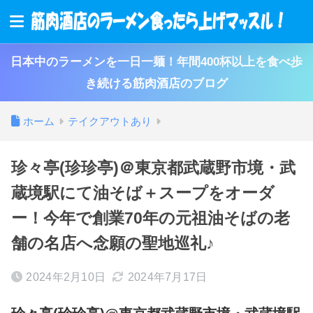
日本中のラーメンを一日一麺！年間400杯以上を食べ歩
き続ける筋肉酒店のブログ
ホーム
テイクアウトあり
珍々亭(珍珍亭)＠東京都武蔵野市境・武
蔵境駅にて油そば＋スープをオーダ
ー！今年で創業70年の元祖油そばの老
舗の名店へ念願の聖地巡礼♪
2024年2月10日
2024年7月17日